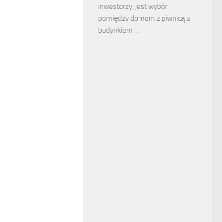
inwestorzy, jest wybór
pomiędzy domem z piwnicą a
budynkiem …