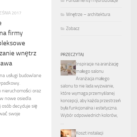
Fundamenty i hydroizolacje
EŚNIA 2017
Wnętrze – architektura
e
Zobacz
na firmy
pleksowe
zanie wnętrz
PRZECZYTAJ
zawa
Inspiracje na aranżację
małego salonu
na usługi budowlane
Aranżacja małego
zypadkowy.
salonu to nie lada wyzwanie,
 nieruchomości oraz
które wymaga przemyślanej
i w nowe osiedla
koncepcji, aby każda przestrzeń
j osób decyduje się
była funkcjonalna i estetyczna.
wać swoje
Wybór odpowiednich kolorów,
…
Koszt instalacji