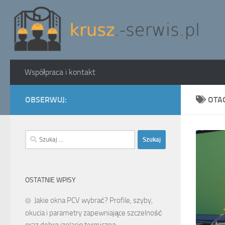
Skip to content
Współpraca i kontakt
OBSERWUJ:
OTA
Szukaj:
OSTATNIE WPISY
Jakie okna PCV wybrać? Profile, szyby,
okucia i parametry zapewniające szczelność
oraz dobrą izolację termiczną