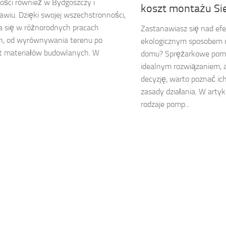
ości również w Bydgoszczy i
koszt montażu Si
awiu. Dzięki swojej wszechstronności,
a się w różnorodnych pracach
Zastanawiasz się nad ef
h, od wyrównywania terenu po
ekologicznym sposobem 
rt materiałów budowlanych. W
domu? Sprężarkowe pomp
idealnym rozwiązaniem, 
decyzję, warto poznać ic
zasady działania. W artyk
rodzaje pomp...