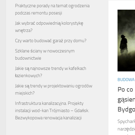
Praktyczne porady na temat ogrodzenia
podczas remontu posesji
Jak wybrać odpowiednią kolorystykę
wnętrza?
Czy warto budować garaż przy domu?
Szklane ściany w nowoczesnym
budownictwie
Jakie są najnowsze trendy w kafelkach
łazienkowych?
BUDOWA
Jakie są trendy w projektowaniu ogrodów
Po co
miejskich?
gąsien
Infrastruktura kanalizacyjna. Projekty
Bydgo
instalacji wod-kan Trójmiasto – Gdańsk.
Bezwykopowa renowacja kanalizacji
Spychark
narzędzi