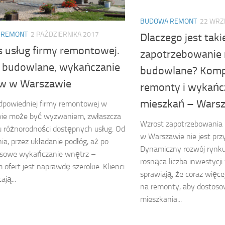
BUDOWA REMONT
22 WRZ
 REMONT
2 PAŹDZIERNIKA 2017
Dlaczego jest taki
s usług firmy remontowej.
zapotrzebowanie 
i budowlane, wykańczanie
budowlane? Kom
w w Warszawie
remonty i wykańc
mieszkań – Wars
dpowiedniej firmy remontowej w
ie może być wyzwaniem, zwłaszcza
Wzrost zapotrzebowania 
u różnorodności dostępnych usług. Od
w Warszawie nie jest pr
a, przez układanie podłóg, aż po
Dynamiczny rozwój rynku
sowe wykańczanie wnętrz –
rosnąca liczba inwestycj
 ofert jest naprawdę szerokie. Klienci
sprawiają, że coraz więce
ają...
na remonty, aby dostoso
mieszkania...