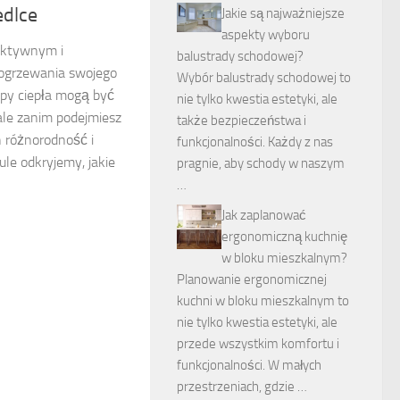
edlce
Jakie są najważniejsze
aspekty wyboru
ektywnym i
balustrady schodowej?
ogrzewania swojego
Wybór balustrady schodowej to
y ciepła mogą być
nie tylko kwestia estetyki, ale
ale zanim podejmiesz
także bezpieczeństwa i
h różnorodność i
funkcjonalności. Każdy z nas
ule odkryjemy, jakie
pragnie, aby schody w naszym
…
Jak zaplanować
ergonomiczną kuchnię
w bloku mieszkalnym?
Planowanie ergonomicznej
kuchni w bloku mieszkalnym to
nie tylko kwestia estetyki, ale
przede wszystkim komfortu i
funkcjonalności. W małych
przestrzeniach, gdzie …