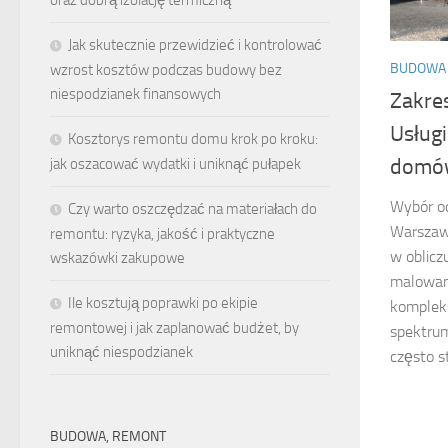
Jak skutecznie przewidzieć i kontrolować
BUDOWA
wzrost kosztów podczas budowy bez
niespodzianek finansowych
Zakre
Usług
Kosztorys remontu domu krok po kroku:
domó
jak oszacować wydatki i uniknąć pułapek
Wybór o
Czy warto oszczędzać na materiałach do
Warszaw
remontu: ryzyka, jakość i praktyczne
w oblicz
wskazówki zakupowe
malowani
Ile kosztują poprawki po ekipie
komplek
remontowej i jak zaplanować budżet, by
spektrum
uniknąć niespodzianek
często st
BUDOWA, REMONT