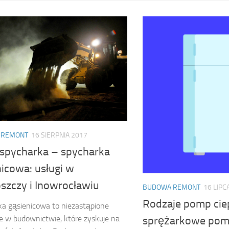
 REMONT
16 SIERPNIA 2017
 spycharka – spycharka
icowa: usługi w
szczy i Inowrocławiu
BUDOWA REMONT
16 LIPC
Rodzaje pomp cie
a gąsienicowa to niezastąpione
e w budownictwie, które zyskuje na
sprężarkowe pomp