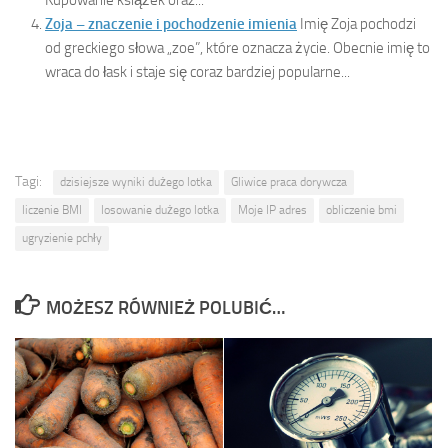
Zoja – znaczenie i pochodzenie imienia
Imię Zoja pochodzi
od greckiego słowa „zoe”, które oznacza życie. Obecnie imię to
wraca do łask i staje się coraz bardziej popularne...
Tagi:
dzisiejsze wyniki dużego lotka
Gliwice praca dorywcza
liczenie BMI
losowanie dużego lotka
Moje IP adres
obliczenie bmi
ugryzienie pchły
MOŻESZ RÓWNIEŻ POLUBIĆ…