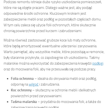
Podczas remontu istnieje duże ryzyko uszkodzenia pomieszczeń,
które nie są objęte pracami. Dlatego ważne jest, aby podjąć
odpowiednie środki ochronne. Kluczowym krokiem jest
zabezpieczenie mebli oraz podłóg w pozostałych częściach domu.
W tym celu zaleca się użycie folii ochronnych, które skutecznie
chronią powierzchnie przed kurzem i zabrudzeniami.
Można również zastosować grubsze koce lub maty ochronne,
które będą amortyzować ewentualne uderzenia i zarysowania.
Warto pamiętać, aby wszystkie meble, które pozostają w remoncie,
były starannie przykryte, co zapobiegnie ich uszkodzeniu. Taśmy
malarskie można wykorzystać do zabezpieczenia krawędzi
podłogi
oraz do mocowania folii, aby nie przesuwała się podczas pracy.
Folia ochronna
– idealna do okrywania mebli oraz podłóg,
odporną na
wilgoć
i zabrudzenia.
Koc ochronny
– skuteczny w ochronie mebli i delikatnych
powierzchni przed zarysowaniami.
Taśma malarska
– przydatna do mocowania folii, a także do
zabezpieczania krawędzi podłóg.