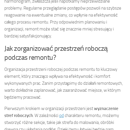
harmonogram, zwłaszcza jeśli napotkamy nieprzewidziane
problemy. Regularne przeglądanie postępów pozwoli na szybsze
reagowanie na ewentualne zmiany, co wpłynie na efektywność
całego procesu remontu. Przy odpowiednim planowaniu i
organizacji, remont może stać się znacznie mniej stresujący i
bardziej satysfakcjonujący.
Jak zorganizować przestrzeń roboczą
podczas remontu?
Organizacja przestrzeni roboczej podczas remontu to kluczowy
element, który znacząco wpływa na efektywność i komfort
wykonywanych prac. Zanim przystąpimy do działań remontowych,
warto dokładnie zaplanować, jak zaaranżować miejsce, w którym
będziemy pracować.
Pierwszym krokiem w organizacji przestrzeni jest
wyznaczenie
stref roboczych
. W zależności
od
charakteru remontu, możemy
stworzyć różne sekcje, takie jak strefa do malowania, obróbki
drewna czy układania podłóg. Dzięki temu łatwiej będzie nam