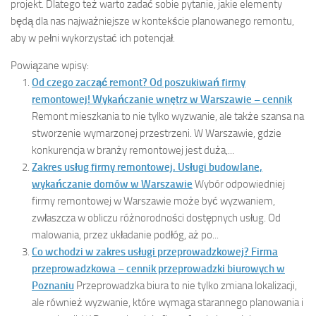
projekt. Dlatego też warto zadać sobie pytanie, jakie elementy
będą dla nas najważniejsze w kontekście planowanego remontu,
aby w pełni wykorzystać ich potencjał.
Powiązane wpisy:
Od czego zacząć remont? Od poszukiwań firmy
remontowej! Wykańczanie wnętrz w Warszawie – cennik
Remont mieszkania to nie tylko wyzwanie, ale także szansa na
stworzenie wymarzonej przestrzeni. W Warszawie, gdzie
konkurencja w branży remontowej jest duża,...
Zakres usług firmy remontowej. Usługi budowlane,
wykańczanie domów w Warszawie
Wybór odpowiedniej
firmy remontowej w Warszawie może być wyzwaniem,
zwłaszcza w obliczu różnorodności dostępnych usług. Od
malowania, przez układanie podłóg, aż po...
Co wchodzi w zakres usługi przeprowadzkowej? Firma
przeprowadzkowa – cennik przeprowadzki biurowych w
Poznaniu
Przeprowadzka biura to nie tylko zmiana lokalizacji,
ale również wyzwanie, które wymaga starannego planowania i