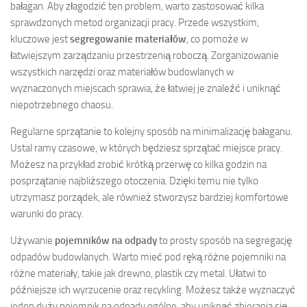
bałagan. Aby złagodzić ten problem, warto zastosować kilka
sprawdzonych metod organizacji pracy. Przede wszystkim,
kluczowe jest
segregowanie materiałów
, co pomoże w
łatwiejszym zarządzaniu przestrzenią roboczą. Zorganizowanie
wszystkich narzędzi oraz materiałów budowlanych w
wyznaczonych miejscach sprawia, że łatwiej je znaleźć i uniknąć
niepotrzebnego chaosu.
Regularne sprzątanie to kolejny sposób na minimalizację bałaganu.
Ustal ramy czasowe, w których będziesz sprzątać miejsce pracy.
Możesz na przykład zrobić krótką przerwę co kilka godzin na
posprzątanie najbliższego otoczenia. Dzięki temu nie tylko
utrzymasz porządek, ale również stworzysz bardziej komfortowe
warunki do pracy.
Używanie
pojemników na odpady
to prosty sposób na segregację
odpadów budowlanych. Warto mieć pod ręką różne pojemniki na
różne materiały, takie jak drewno, plastik czy metal. Ułatwi to
późniejsze ich wyrzucenie oraz recykling. Możesz także wyznaczyć
jeden duży pojemnik na odpady ogólne, aby uniknąć zbierania się