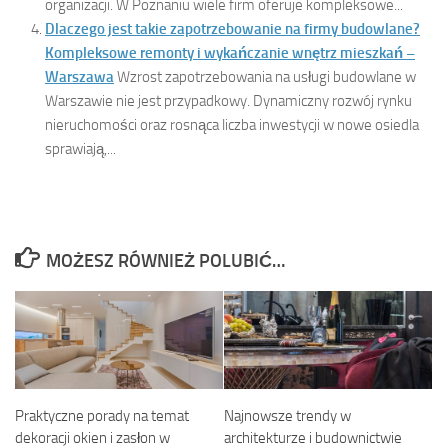
organizacji. W Poznaniu wiele firm oferuje kompleksowe...
Dlaczego jest takie zapotrzebowanie na firmy budowlane?
Kompleksowe remonty i wykańczanie wnętrz mieszkań –
Warszawa
Wzrost zapotrzebowania na usługi budowlane w
Warszawie nie jest przypadkowy. Dynamiczny rozwój rynku
nieruchomości oraz rosnąca liczba inwestycji w nowe osiedla
sprawiają,...
MOŻESZ RÓWNIEŻ POLUBIĆ…
Praktyczne porady na temat
Najnowsze trendy w
dekoracji okien i zasłon w
architekturze i budownictwie