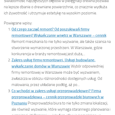
Świadomość najczęstszych błędów w pielęgnacji drewna pozwala
na lepsze dbanie o drewniane powierzchnie, co znacznie wydłuża
ich żywotność i utrzymuje estetykę na wysokim poziomie.
Powiązane wpisy:
Od czego zacząć remont? Od poszukiwań firmy
remontowej! Wykańczanie wnętrz w Warszawie – cennik
Remont mieszkania to nie tylko wyzwanie, ale także szansa na
stworzenie wymarzonej przestrzeni. W Warszawie, gdzie
konkurencja w branży remontowej jest duża,...
Zakres usług firmy remontowej. Usługi budowlane,
wykańczanie domów w Warszawie
Wybór odpowiedniej
firmy remontowej w Warszawie może być wyzwaniem,
zwłaszcza w obliczu różnorodności dostępnych usług. Od
malowania, przez układanie podłóg, aż po...
Co wchodzi w zakres usługi przeprowadzkowej? Firma
przeprowadzkowa – cennik przeprowadzki biurowych w
Poznaniu
Przeprowadzka biura to nie tylko zmiana lokalizacji,
ale również wyzwanie, które wymaga starannego planowania i