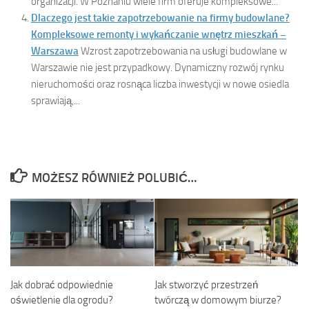
organizacji. W Poznaniu wiele firm oferuje kompleksowe...
Dlaczego jest takie zapotrzebowanie na firmy budowlane?
Kompleksowe remonty i wykańczanie wnętrz mieszkań –
Warszawa
Wzrost zapotrzebowania na usługi budowlane w
Warszawie nie jest przypadkowy. Dynamiczny rozwój rynku
nieruchomości oraz rosnąca liczba inwestycji w nowe osiedla
sprawiają,...
MOŻESZ RÓWNIEŻ POLUBIĆ…
Jak dobrać odpowiednie
Jak stworzyć przestrzeń
oświetlenie dla ogrodu?
twórczą w domowym biurze?