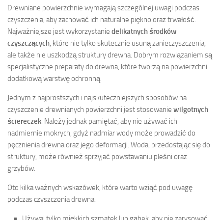
Drewniane powierzchnie wymagają szczególnej uwagi podczas
czyszczenia, aby zachować ich naturalne piękno oraz trwałość.
Najważniejsze jest wykorzystanie
delikatnych środków
czyszczących
, które nie tylko skutecznie usuną zanieczyszczenia,
ale także nie uszkodzą struktury drewna. Dobrym rozwiązaniem są
specjalistyczne preparaty do drewna, które tworzą na powierzchni
dodatkową warstwę ochronną.
Jednym z najprostszych i najskuteczniejszych sposobów na
czyszczenie drewnianych powierzchni jest stosowanie
wilgotnych
ściereczek
. Należy jednak pamiętać, aby nie używać ich
nadmiernie mokrych, gdyż nadmiar wody może prowadzić do
pęcznienia drewna oraz jego deformacji. Woda, przedostając się do
struktury, może również sprzyjać powstawaniu pleśni oraz
grzybów.
Oto kilka ważnych wskazówek, które warto wziąć pod uwagę
podczas czyszczenia drewna:
Używaj tylko miękkich szmatek lub gąbek, aby nie zarysować