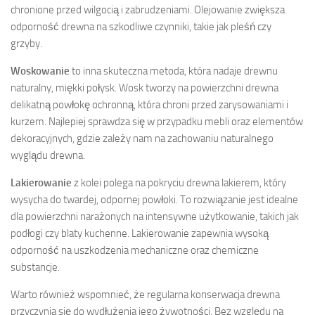
chronione przed wilgocią i zabrudzeniami. Olejowanie zwiększa
odporność drewna na szkodliwe czynniki, takie jak pleśń czy
grzyby.
Woskowanie
to inna skuteczna metoda, która nadaje drewnu
naturalny, miękki połysk. Wosk tworzy na powierzchni drewna
delikatną powłokę ochronną, która chroni przed zarysowaniami i
kurzem. Najlepiej sprawdza się w przypadku mebli oraz elementów
dekoracyjnych, gdzie zależy nam na zachowaniu naturalnego
wyglądu drewna.
Lakierowanie
z kolei polega na pokryciu drewna lakierem, który
wysycha do twardej, odpornej powłoki. To rozwiązanie jest idealne
dla powierzchni narażonych na intensywne użytkowanie, takich jak
podłogi czy blaty kuchenne. Lakierowanie zapewnia wysoką
odporność na uszkodzenia mechaniczne oraz chemiczne
substancje.
Warto również wspomnieć, że regularna konserwacja drewna
przyczynia się do wydłużenia jego żywotności. Bez względu na