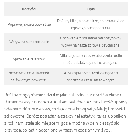
Korzyści
Opis
Rośliny filtrują powietrze, co prowadzi do
Poprawa jakości powietrza
lepszego samopoczucia.
Obcowanie z roślinami ma pozytywny
Wpływ na samopoczucie
wpływ na nasze zdrowie psychiczne.
Miło spędzany czas w otoczeniu roślin
Sprzyjanie relaksowi
może działać kojąco i relaksująco.
Prowokacja do aktywności
Atrakcyjna przestrzeń zachęca do
na świeżym powietrzu
spędzania czasu na zewnątrz.
Rośliny mogą również działać jako naturalna bariera dźwiękowa,
tłumiąc hałasy z otoczenia. Atutem jest również możliwość uprawy
własnych ziół czy warzyw, co daje dodatkową satysfakcję i korzyści
zdrowotne. Oprócz posiadania atrakcyjnej estetyki, taras lub balkon
z roślinami staje się miejscem, gdzie można w pełni cieszyć się
przyrodą, co jest nieocenione w naszym codziennym życiu.