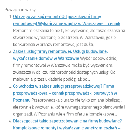
Powiązane wpisy:
Od czego zacząć remont? Od poszukiwań firmy
remontowej! Wykańczanie wnętrz w Warszawie – cennik
Remont mieszkania to nie tylko wyzwanie, ale także szansa na
stworzenie wymarzonej przestrzeni. W Warszawie, gdzie
konkurencja w branży remontowej jest duża,...
Zakres usług firmy remontowej. Usługi budowlane,
wykańczanie domów w Warszawie
Wybór odpowiedniej
firmy remontowej w Warszawie może być wyzwaniem,
zwłaszcza w obliczu różnorodności dostępnych usług. Od
malowania, przez układanie podłóg, aż po...
Co wchodzi w zakres usługi przeprowadzkowej? Firma
przeprowadzkowa – cennik przeprowadzki biurowych w
Poznaniu
Przeprowadzka biura to nie tylko zmiana lokalizacji,
ale również wyzwanie, które wymaga starannego planowania i
organizacji. W Poznaniu wiele firm oferuje kompleksowe...
Dlaczego jest takie zapotrzebowanie na firmy budowlane?
Kompleksowe remonty i wykańczanie wnętrz mieszkań –