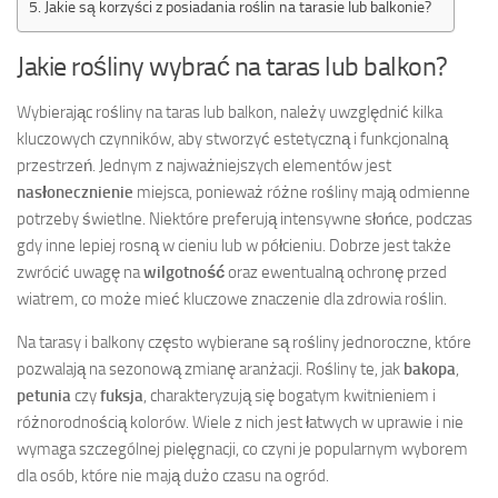
Jakie są korzyści z posiadania roślin na tarasie lub balkonie?
Jakie rośliny wybrać na taras lub balkon?
Wybierając rośliny na taras lub balkon, należy uwzględnić kilka
kluczowych czynników, aby stworzyć estetyczną i funkcjonalną
przestrzeń. Jednym z najważniejszych elementów jest
nasłonecznienie
miejsca, ponieważ różne rośliny mają odmienne
potrzeby świetlne. Niektóre preferują intensywne słońce, podczas
gdy inne lepiej rosną w cieniu lub w półcieniu. Dobrze jest także
zwrócić uwagę na
wilgotność
oraz ewentualną ochronę przed
wiatrem, co może mieć kluczowe znaczenie dla zdrowia roślin.
Na tarasy i balkony często wybierane są rośliny jednoroczne, które
pozwalają na sezonową zmianę aranżacji. Rośliny te, jak
bakopa
,
petunia
czy
fuksja
, charakteryzują się bogatym kwitnieniem i
różnorodnością kolorów. Wiele z nich jest łatwych w uprawie i nie
wymaga szczególnej pielęgnacji, co czyni je popularnym wyborem
dla osób, które nie mają dużo czasu na ogród.