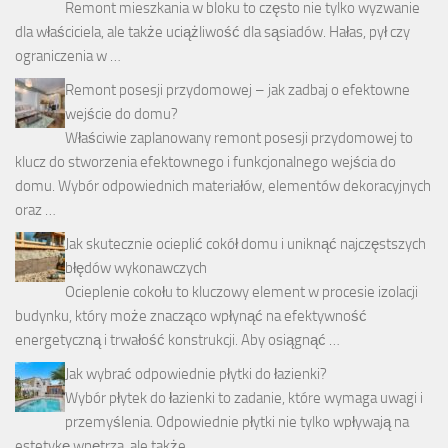
Remont mieszkania w bloku to często nie tylko wyzwanie
dla właściciela, ale także uciążliwość dla sąsiadów. Hałas, pył czy
ograniczenia w …
Remont posesji przydomowej – jak zadbaj o efektowne
wejście do domu?
Właściwie zaplanowany remont posesji przydomowej to
klucz do stworzenia efektownego i funkcjonalnego wejścia do
domu. Wybór odpowiednich materiałów, elementów dekoracyjnych
oraz …
Jak skutecznie ocieplić cokół domu i uniknąć najczęstszych
błędów wykonawczych
Ocieplenie cokołu to kluczowy element w procesie izolacji
budynku, który może znacząco wpłynąć na efektywność
energetyczną i trwałość konstrukcji. Aby osiągnąć …
Jak wybrać odpowiednie płytki do łazienki?
Wybór płytek do łazienki to zadanie, które wymaga uwagi i
przemyślenia. Odpowiednie płytki nie tylko wpływają na
estetykę wnętrza, ale także …