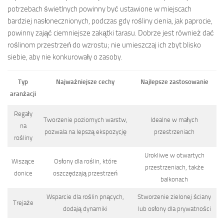
potrzebach świetlnych powinny być ustawione w miejscach
bardziej nasłonecznionych, podczas gdy rośliny cienia, jak paprocie,
powinny zająć ciemniejsze zakątki tarasu. Dobrze jest również dać
roślinom przestrzeń do wzrostu; nie umieszczaj ich zbyt blisko
siebie, aby nie konkurowały o zasoby.
Typ
Najważniejsze cechy
Najlepsze zastosowanie
aranżacji
Regały
Tworzenie poziomych warstw,
Idealne w małych
na
pozwala na lepszą ekspozycję
przestrzeniach
rośliny
Urokliwe w otwartych
Wiszące
Osłony dla roślin, które
przestrzeniach, także
donice
oszczędzają przestrzeń
balkonach
Wsparcie dla roślin pnących,
Stworzenie zielonej ściany
Trejaże
dodają dynamiki
lub osłony dla prywatności