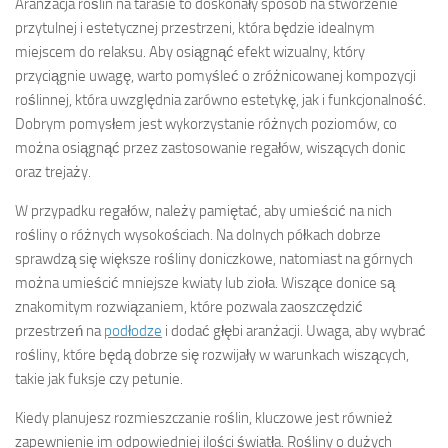
Aranżacja roślin na tarasie to doskonały sposób na stworzenie
przytulnej i estetycznej przestrzeni, która będzie idealnym
miejscem do relaksu. Aby osiągnąć efekt wizualny, który
przyciągnie uwagę, warto pomyśleć o zróżnicowanej kompozycji
roślinnej, która uwzględnia zarówno estetykę, jak i funkcjonalność.
Dobrym pomysłem jest wykorzystanie różnych poziomów, co
można osiągnąć przez zastosowanie regałów, wiszących donic
oraz trejaży.
W przypadku regałów, należy pamiętać, aby umieścić na nich
rośliny o różnych wysokościach. Na dolnych półkach dobrze
sprawdzą się większe rośliny doniczkowe, natomiast na górnych
można umieścić mniejsze kwiaty lub zioła. Wiszące donice są
znakomitym rozwiązaniem, które pozwala zaoszczędzić
przestrzeń na
podłodze
i dodać głębi aranżacji. Uwaga, aby wybrać
rośliny, które będą dobrze się rozwijały w warunkach wiszących,
takie jak fuksje czy petunie.
Kiedy planujesz rozmieszczanie roślin, kluczowe jest również
zapewnienie im odpowiedniej ilości światła. Rośliny o dużych