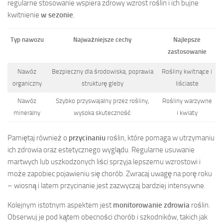
regularne stosowanie wspiera zdrowy wzrost roślin i ich bujne
kwitnienie
w sezonie
.
Typ nawozu
Najważniejsze cechy
Najlepsze
zastosowanie
Nawóz
Bezpieczny dla środowiska, poprawia
Rośliny kwitnące i
organiczny
strukturę gleby
liściaste
Nawóz
Szybko przyswajalny przez rośliny,
Rośliny warzywne
mineralny
wysoka skuteczność
i kwiaty
Pamiętaj również o
przycinaniu
roślin, które pomaga w utrzymaniu
ich zdrowia oraz estetycznego wyglądu. Regularne usuwanie
martwych lub uszkodzonych liści sprzyja lepszemu wzrostowi i
może zapobiec pojawieniu się chorób. Zwracaj uwagę na porę roku
– wiosną i latem przycinanie jest zazwyczaj bardziej intensywne.
Kolejnym istotnym aspektem jest
monitorowanie zdrowia
roślin.
Obserwuj je pod kątem obecności chorób i szkodników, takich jak