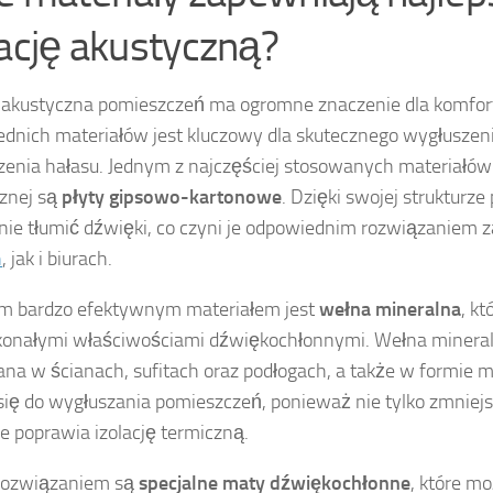
lację akustyczną?
akustyczna pomieszczeń ma ogromne znaczenie dla komfort
dnich materiałów jest kluczowy dla skutecznego wygłuszeni
zenia hałasu. Jednym z najczęściej stosowanych materiałów d
znej są
płyty gipsowo-kartonowe
. Dzięki swojej strukturze 
nie tłumić dźwięki, co czyni je odpowiednim rozwiązaniem
h
, jak i biurach.
m bardzo efektywnym materiałem jest
wełna mineralna
, k
konałymi właściwościami dźwiękochłonnymi. Wełna minera
na w ścianach, sufitach oraz podłogach, a także w formie mat
się do wygłuszania pomieszczeń, ponieważ nie tylko zmniejs
że poprawia izolację termiczną.
rozwiązaniem są
specjalne maty dźwiękochłonne
, które m