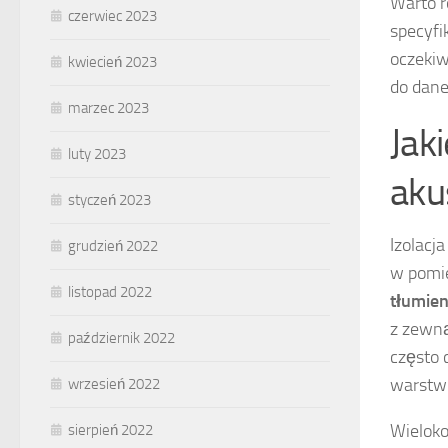
Warto r
czerwiec 2023
specyfi
oczekiw
kwiecień 2023
do dane
marzec 2023
Jaki
luty 2023
aku
styczeń 2023
Izolacj
grudzień 2022
w pomie
listopad 2022
tłumie
z zewną
październik 2022
często 
warstw 
wrzesień 2022
Wieloko
sierpień 2022