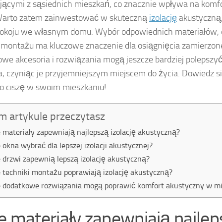
jącymi z sąsiednich mieszkań, co znacznie wpływa na komf
 Warto zatem zainwestować w skuteczną
izolację
akustyczną,
okoju we własnym domu. Wybór odpowiednich materiałów, o
 montażu ma kluczowe znaczenie dla osiągnięcia zamierzone
we akcesoria i rozwiązania mogą jeszcze bardziej polepszy
, czyniąc je przyjemniejszym miejscem do życia. Dowiedz się
o ciszę w swoim mieszkaniu!
m artykule przeczytasz
e materiały zapewniają najlepszą izolację akustyczną?
e okna wybrać dla lepszej izolacji akustycznej?
e drzwi zapewnią lepszą izolację akustyczną?
e techniki montażu poprawiają izolację akustyczną?
e dodatkowe rozwiązania mogą poprawić komfort akustyczny w m
ie materiały zapewniają najle