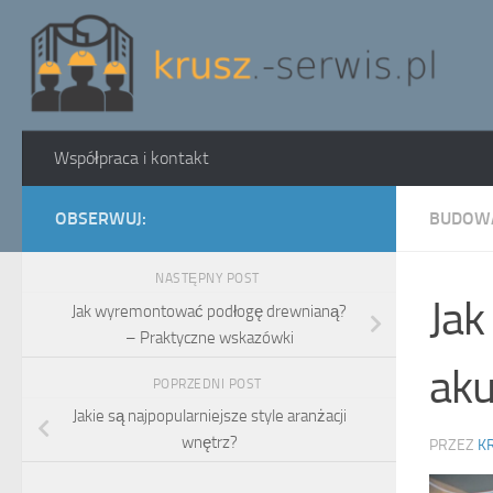
Skip to content
Współpraca i kontakt
OBSERWUJ:
BUDOW
NASTĘPNY POST
Jak
Jak wyremontować podłogę drewnianą?
– Praktyczne wskazówki
aku
POPRZEDNI POST
Jakie są najpopularniejsze style aranżacji
wnętrz?
PRZEZ
K