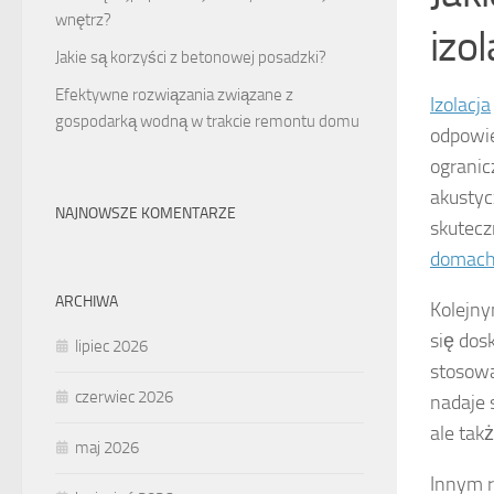
wnętrz?
izo
Jakie są korzyści z betonowej posadzki?
Efektywne rozwiązania związane z
Izolacja
gospodarką wodną w trakcie remontu domu
odpowie
ogranic
akustyc
NAJNOWSZE KOMENTARZE
skutecz
domac
ARCHIWA
Kolejny
się dos
lipiec 2026
stosowa
czerwiec 2026
nadaje 
ale tak
maj 2026
Innym 