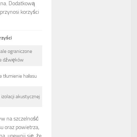
czna. Dodatkową
 przynosi korzyści
rzyści
 ale ograniczone
ie dźwięków
e tłumienie hałasu
izolacji akustycznej
ływ na szczelność
su oraz powietrza,
a, upewnij się, że