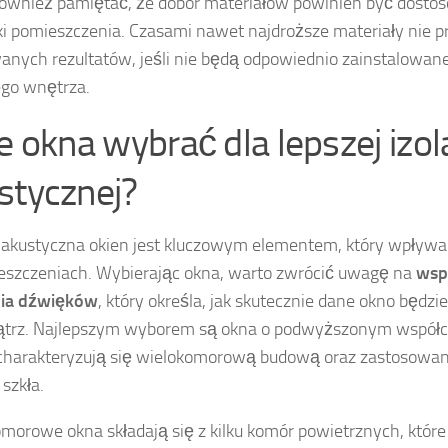
ównież pamiętać, że dobór materiałów powinien być dosto
ki pomieszczenia. Czasami nawet najdroższe materiały nie p
anych rezultatów, jeśli nie będą odpowiednio zainstalowa
go wnętrza.
e okna wybrać dla lepszej izola
stycznej?
a akustyczna okien jest kluczowym elementem, który wpływa
szczeniach. Wybierając okna, warto zwrócić uwagę na
wsp
nia dźwięków
, który określa, jak skutecznie dane okno będz
trz. Najlepszym wyborem są okna o podwyższonym współcz
charakteryzują się wielokomorową budową oraz zastosowan
szkła.
morowe okna składają się z kilku komór powietrznych, które 