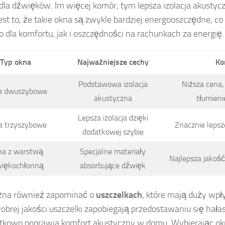
 dla dźwięków. Im więcej komór, tym lepsza izolacja akusty
jest to, że takie okna są zwykle bardziej energooszczędne, co
 dla komfortu, jak i oszczędności na rachunkach za energię.
Typ okna
Najważniejsze cechy
Ko
Podstawowa izolacja
Niższa cena,
a dwuszybowe
akustyczna
tłumien
Lepsza izolacja dzięki
 trzyszybowe
Znacznie lepsz
dodatkowej szybie
a z warstwą
Specjalne materiały
Najlepsza jakość 
iękochłonną
absorbujące dźwięk
żna również zapominać o
uszczelkach
, które mają duży wp
Dobrej jakości uszczelki zapobiegają przedostawaniu się hała
tkowo poprawia komfort akustyczny w domu. Wybierając okn