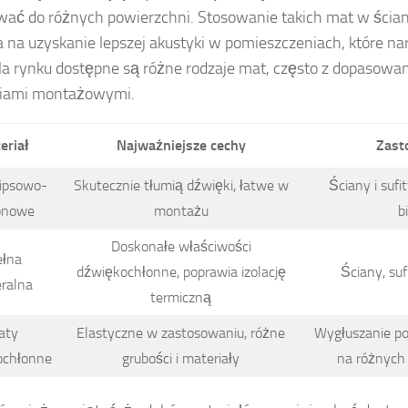
ać do różnych powierzchni. Stosowanie takich mat w ściana
 na uzyskanie lepszej akustyki w pomieszczeniach, które na
Na rynku dostępne są różne rodzaje mat, często z dopasowa
riami montażowymi.
eriał
Najważniejsze cechy
Zast
gipsowo-
Skutecznie tłumią dźwięki, łatwe w
Ściany i suf
onowe
montażu
b
Doskonałe właściwości
łna
dźwiękochłonne, poprawia izolację
Ściany, suf
ralna
termiczną
aty
Elastyczne w zastosowaniu, różne
Wygłuszanie p
ochłonne
grubości i materiały
na różnych