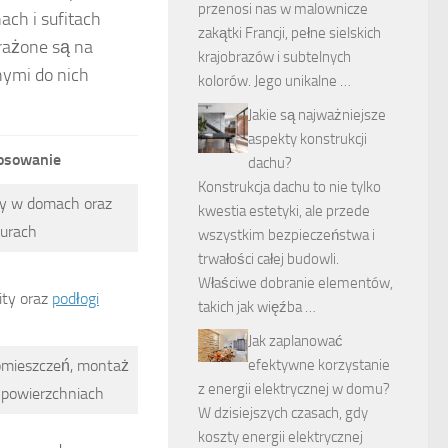
przenosi nas w malownicze
ch i sufitach
zakątki Francji, pełne sielskich
rażone są na
krajobrazów i subtelnych
nymi do nich
kolorów. Jego unikalne …
Jakie są najważniejsze
aspekty konstrukcji
osowanie
dachu?
Konstrukcja dachu to nie tylko
ity w domach oraz
kwestia estetyki, ale przede
iurach
wszystkim bezpieczeństwa i
trwałości całej budowli.
Właściwe dobranie elementów,
ity oraz
podłogi
takich jak więźba …
Jak zaplanować
omieszczeń, montaż
efektywne korzystanie
z energii elektrycznej w domu?
 powierzchniach
W dzisiejszych czasach, gdy
koszty energii elektrycznej