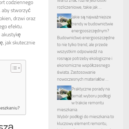
Warto znać różne jednostki
ort codziennego
rozliczeniowe, takie jak …
 aby stworzyć
Jakie są najważniejsze
kien, drzwi oraz
trendy w budownictwie
go efektu.
energooszczędnym?
ć akustykę
Budownictwo energooszczędne
, jak skutecznie
to nie tylko trend, ale przede
wszystkim odpowiedź na
rosnące potrzeby ekologiczne i
ekonomiczne współczesnego
świata. Zastosowanie
nowoczesnych materiałów …
Praktyczne porady na
temat wyboru podłogi
w trakcie remontu
ieszkaniu?
mieszkania
Wybór podłogi do mieszkania to
pszą
kluczowy element remontu,