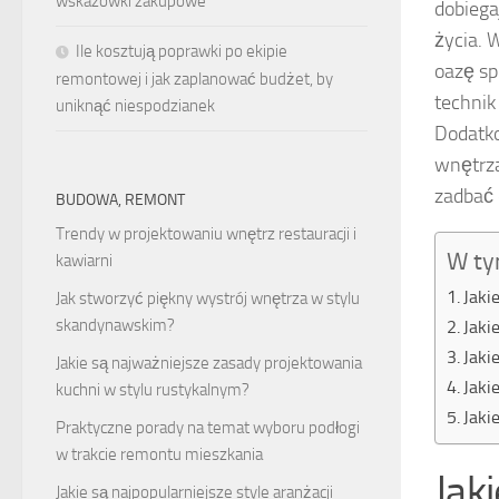
wskazówki zakupowe
dobiega
życia.
Ile kosztują poprawki po ekipie
oazę sp
remontowej i jak zaplanować budżet, by
technik
uniknąć niespodzianek
Dodatko
wnętrza
zadbać 
BUDOWA, REMONT
Trendy w projektowaniu wnętrz restauracji i
W ty
kawiarni
Jaki
Jak stworzyć piękny wystrój wnętrza w stylu
skandynawskim?
Jaki
Jaki
Jakie są najważniejsze zasady projektowania
Jaki
kuchni w stylu rustykalnym?
Jaki
Praktyczne porady na temat wyboru podłogi
w trakcie remontu mieszkania
Jak
Jakie są najpopularniejsze style aranżacji