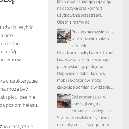
który może znacząco wpłynąć
na estetykę oraz komfort
użytkowania przestrzeni.
Obecnie mamy do …
u życia. Wybór
Praktyczne rozwiązania
a oraz
w urządzaniu małych
o izolacji
łazienek
potrafią
Urządzanie małej łazienki to nie
 zarówno w
lada wyzwanie, które wymaga
przemyślanego podejścia.
Odpowiedni dobór kolorów,
tóra charakteryzuje
mebli i akcesoriów może
całkowicie odmienić wrażenie …
lna może być
 i płyt. Idealnie
Styl prowansalski w
aranżacji wnętrz –
za poziom hałasu,
romantyczna elegancja
Styl prowansalski to synonim
romantycznej elegancji, który
ożna elastycznie