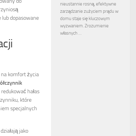
sowany do
nieustannie rosną, efektywne
rzyniosą
zarządzanie zużyciem prądu w
ne lub dopasowane
domu staje się kluczowym
wyzwaniem. Zrozumienie
własnych …
cji
 na komfort życia
ółczynnik
ie redukować hałas
ynniku, które
iem specjalnych
działają jako