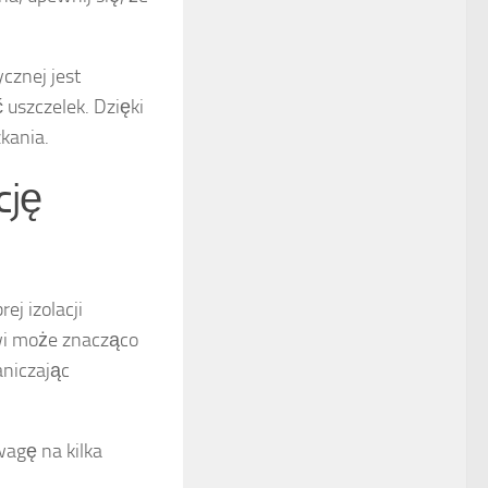
cznej jest
uszczelek. Dzięki
kania.
cję
j izolacji
wi może znacząco
aniczając
wagę na kilka