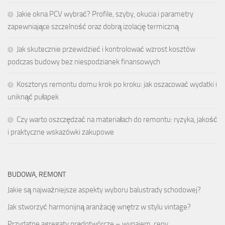
Jakie okna PCV wybrać? Profile, szyby, okucia i parametry
zapewniające szczelność oraz dobrą izolację termiczną
Jak skutecznie przewidzieć i kontrolować wzrost kosztów
podczas budowy bez niespodzianek finansowych
Kosztorys remontu domu krok po kroku: jak oszacować wydatki i
uniknąć pułapek
Czy warto oszczędzać na materiałach do remontu: ryzyka, jakość
i praktyczne wskazówki zakupowe
BUDOWA, REMONT
Jakie są najważniejsze aspekty wyboru balustrady schodowej?
Jak stworzyć harmonijną aranżację wnętrz w stylu vintage?
Przydatne agregaty prądotwórcze – wynajem, ceny