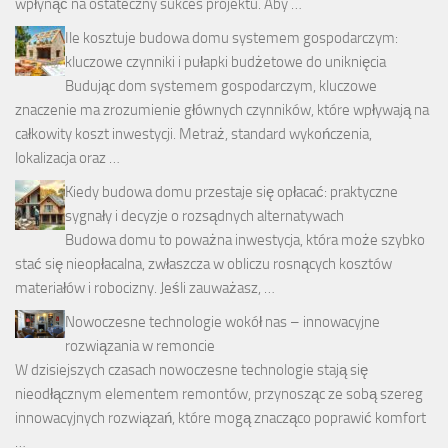
wpłynąć na ostateczny sukces projektu. Aby …
Ile kosztuje budowa domu systemem gospodarczym:
kluczowe czynniki i pułapki budżetowe do uniknięcia
Budując dom systemem gospodarczym, kluczowe
znaczenie ma zrozumienie głównych czynników, które wpływają na
całkowity koszt inwestycji. Metraż, standard wykończenia,
lokalizacja oraz …
Kiedy budowa domu przestaje się opłacać: praktyczne
sygnały i decyzje o rozsądnych alternatywach
Budowa domu to poważna inwestycja, która może szybko
stać się nieopłacalna, zwłaszcza w obliczu rosnących kosztów
materiałów i robocizny. Jeśli zauważasz, …
Nowoczesne technologie wokół nas – innowacyjne
rozwiązania w remoncie
W dzisiejszych czasach nowoczesne technologie stają się
nieodłącznym elementem remontów, przynosząc ze sobą szereg
innowacyjnych rozwiązań, które mogą znacząco poprawić komfort
…