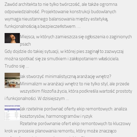
Zawód architekta to nie tylko twórczość, ale także ogromna
odpowiedzialność. Projektowanie konstrukcji budowlanych
wymaga nieustannego balansowania między estetyką,
funkcjonalnością a bezpieczeństwem. …
Miejsca, w których zamieszcza się ogłoszenia o zaginionych
psach
Gdy dojdzie do takiej sytuacji, w której pies zaginął to zazwyczaj
można spotkać się ze smutkiem i zakłopotaniem właściciela.
Trudno się …
Jak stworzyć minimalistyczną aranżację wnętrz?
Minimalizm w aranżacji wnętrz to nie tylko styl, ale przede
wszystkim filozofia życia, która podkreśla wartość prostoty
i funkcjonalności. W dzisiejszym …
Jak rzetelnie porównać oferty ekip remontowych: analiza
kosztorysów, harmonogramów i ryzyk
Rzetelne porównanie ofert ekip remontowych to kluczowy
krok w procesie planowania remontu, który może znacząco