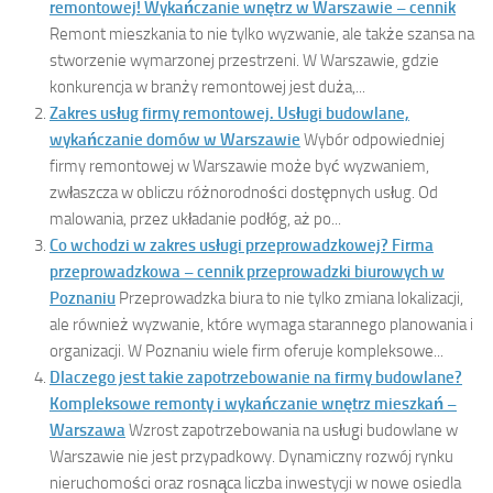
remontowej! Wykańczanie wnętrz w Warszawie – cennik
Remont mieszkania to nie tylko wyzwanie, ale także szansa na
stworzenie wymarzonej przestrzeni. W Warszawie, gdzie
konkurencja w branży remontowej jest duża,...
Zakres usług firmy remontowej. Usługi budowlane,
wykańczanie domów w Warszawie
Wybór odpowiedniej
firmy remontowej w Warszawie może być wyzwaniem,
zwłaszcza w obliczu różnorodności dostępnych usług. Od
malowania, przez układanie podłóg, aż po...
Co wchodzi w zakres usługi przeprowadzkowej? Firma
przeprowadzkowa – cennik przeprowadzki biurowych w
Poznaniu
Przeprowadzka biura to nie tylko zmiana lokalizacji,
ale również wyzwanie, które wymaga starannego planowania i
organizacji. W Poznaniu wiele firm oferuje kompleksowe...
Dlaczego jest takie zapotrzebowanie na firmy budowlane?
Kompleksowe remonty i wykańczanie wnętrz mieszkań –
Warszawa
Wzrost zapotrzebowania na usługi budowlane w
Warszawie nie jest przypadkowy. Dynamiczny rozwój rynku
nieruchomości oraz rosnąca liczba inwestycji w nowe osiedla