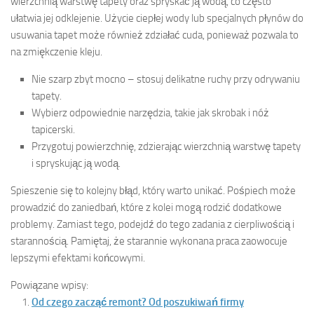
wierzchnią warstwę tapety oraz spryskać ją wodą, co często
ułatwia jej odklejenie. Użycie ciepłej wody lub specjalnych płynów do
usuwania tapet może również zdziałać cuda, ponieważ pozwala to
na zmiękczenie kleju.
Nie szarp zbyt mocno – stosuj delikatne ruchy przy odrywaniu
tapety.
Wybierz odpowiednie narzędzia, takie jak skrobak i nóż
tapicerski.
Przygotuj powierzchnię, zdzierając wierzchnią warstwę tapety
i spryskując ją wodą.
Spieszenie się to kolejny błąd, który warto unikać. Pośpiech może
prowadzić do zaniedbań, które z kolei mogą rodzić dodatkowe
problemy. Zamiast tego, podejdź do tego zadania z cierpliwością i
starannością. Pamiętaj, że starannie wykonana praca zaowocuje
lepszymi efektami końcowymi.
Powiązane wpisy:
Od czego zacząć remont? Od poszukiwań firmy