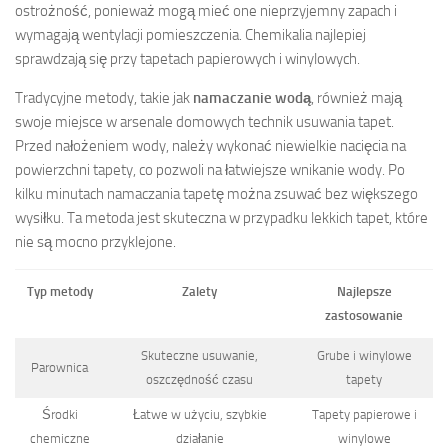
ostrożność, ponieważ mogą mieć one nieprzyjemny zapach i
wymagają wentylacji pomieszczenia. Chemikalia najlepiej
sprawdzają się przy tapetach papierowych i winylowych.
Tradycyjne metody, takie jak
namaczanie wodą
, również mają
swoje miejsce w arsenale domowych technik usuwania tapet.
Przed nałożeniem wody, należy wykonać niewielkie nacięcia na
powierzchni tapety, co pozwoli na łatwiejsze wnikanie wody. Po
kilku minutach namaczania tapetę można zsuwać bez większego
wysiłku. Ta metoda jest skuteczna w przypadku lekkich tapet, które
nie są mocno przyklejone.
Typ metody
Zalety
Najlepsze
zastosowanie
Skuteczne usuwanie,
Grube i winylowe
Parownica
oszczędność czasu
tapety
Środki
Łatwe w użyciu, szybkie
Tapety papierowe i
chemiczne
działanie
winylowe