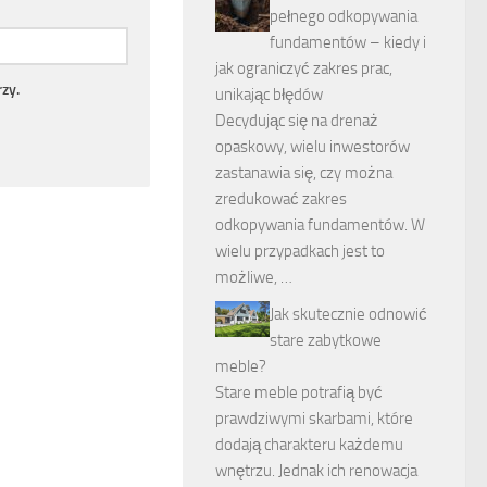
pełnego odkopywania
fundamentów – kiedy i
jak ograniczyć zakres prac,
zy.
unikając błędów
Decydując się na drenaż
opaskowy, wielu inwestorów
zastanawia się, czy można
zredukować zakres
odkopywania fundamentów. W
wielu przypadkach jest to
możliwe, …
Jak skutecznie odnowić
stare zabytkowe
meble?
Stare meble potrafią być
prawdziwymi skarbami, które
dodają charakteru każdemu
wnętrzu. Jednak ich renowacja