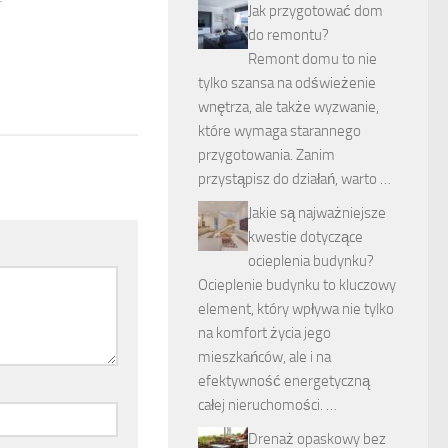
Jak przygotować dom
do remontu?
Remont domu to nie
tylko szansa na odświeżenie
wnętrza, ale także wyzwanie,
które wymaga starannego
przygotowania. Zanim
przystąpisz do działań, warto …
Jakie są najważniejsze
kwestie dotyczące
ocieplenia budynku?
Ocieplenie budynku to kluczowy
element, który wpływa nie tylko
na komfort życia jego
mieszkańców, ale i na
efektywność energetyczną
całej nieruchomości. …
Drenaż opaskowy bez