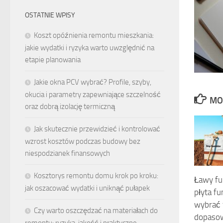
OSTATNIE WPISY
Koszt opóźnienia remontu mieszkania:
jakie wydatki i ryzyka warto uwzględnić na
etapie planowania
Jakie okna PCV wybrać? Profile, szyby,
okucia i parametry zapewniające szczelność
MO
oraz dobrą izolację termiczną
Jak skutecznie przewidzieć i kontrolować
wzrost kosztów podczas budowy bez
niespodzianek finansowych
Kosztorys remontu domu krok po kroku:
Ławy f
jak oszacować wydatki i uniknąć pułapek
płyta f
wybrać
Czy warto oszczędzać na materiałach do
dopaso
remontu: ryzyka, jakość i praktyczne