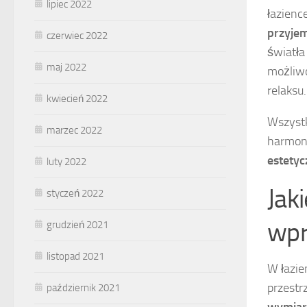
lipiec 2022
łazienc
przyjem
czerwiec 2022
światła
maj 2022
możliwo
relaksu.
kwiecień 2022
Wszystk
marzec 2022
harmoni
estetyc
luty 2022
Jak
styczeń 2022
wpr
grudzień 2021
listopad 2021
W łazie
przestr
październik 2021
wymiar