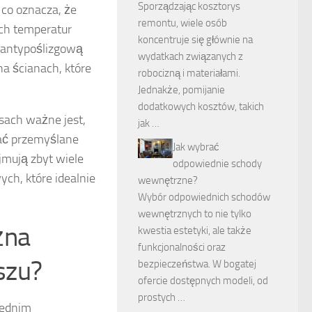
Sporządzając kosztorys
, co oznacza, że
remontu, wiele osób
ich temperatur
koncentruje się głównie na
z antypoślizgową
wydatkach związanych z
a ścianach, które
robocizną i materiałami.
Jednakże, pomijanie
dodatkowych kosztów, takich
osach ważne jest,
jak …
wać przemyślane
Jak wybrać
ajmują zbyt wiele
odpowiednie schody
ch, które idealnie
wewnętrzne?
Wybór odpowiednich schodów
wewnętrznych to nie tylko
żna
kwestia estetyki, ale także
funkcjonalności oraz
szu?
bezpieczeństwa. W bogatej
ofercie dostępnych modeli, od
prostych …
iednim