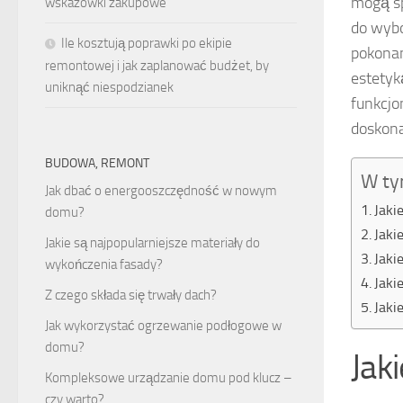
mogą sp
wskazówki zakupowe
do wybo
Ile kosztują poprawki po ekipie
pokonan
remontowej i jak zaplanować budżet, by
estetyk
uniknąć niespodzianek
funkcjo
doskona
BUDOWA, REMONT
W ty
Jak dbać o energooszczędność w nowym
Jaki
domu?
Jaki
Jakie są najpopularniejsze materiały do
Jaki
wykończenia fasady?
Jaki
Z czego składa się trwały dach?
Jaki
Jak wykorzystać ogrzewanie podłogowe w
domu?
Jak
Kompleksowe urządzanie domu pod klucz –
czy warto?