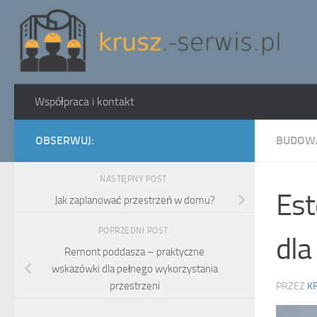
Skip to content
Współpraca i kontakt
OBSERWUJ:
BUDOW
NASTĘPNY POST
Est
Jak zaplanować przestrzeń w domu?
POPRZEDNI POST
dla
Remont poddasza – praktyczne
wskazówki dla pełnego wykorzystania
przestrzeni
PRZEZ
K