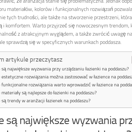
rawić, że aranżacja stanie się problematyczna. Jednak odp
ru materiałów, kolorów i funkcjonalnych rozwiązań pozwala 
ie tych trudności, ale także na stworzenie przestrzeni, któ
ą i komfortem. Warto przyjrzeć się nowoczesnym trendom, k
nalność z atrakcyjnym wyglądem, a także zwrócić uwagę na 
le sprawdzą się w specyficznych warunkach poddasza.
m artykule przeczytasz
e są największe wyzwania przy urządzaniu łazienki na poddaszu?
e estetyczne rozwiązania można zastosować w łazience na poddas
e funkcjonalne rozwiązania warto wprowadzić w łazience na podd
e materiały są najlepsze do łazienki na poddaszu?
e są trendy w aranżacji łazienek na poddaszu?
ie są największe wyzwania pr