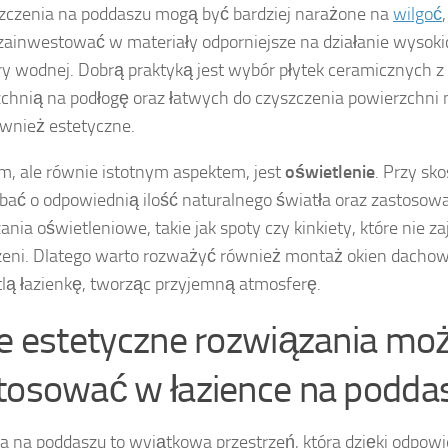
czenia na poddaszu mogą być bardziej narażone na
wilgoć
zainwestować w materiały odporniejsze na działanie wysok
ry wodnej. Dobrą praktyką jest wybór płytek ceramicznych 
chnią na podłogę oraz łatwych do czyszczenia powierzchni n
wnież estetyczne.
m, ale równie istotnym aspektem, jest
oświetlenie
. Przy sk
bać o odpowiednią ilość naturalnego światła oraz zastoso
ania oświetleniowe, takie jak spoty czy kinkiety, które nie z
zeni. Dlatego warto rozważyć również montaż okien dachowy
lą łazienkę, tworząc przyjemną atmosferę.
ie estetyczne rozwiązania mo
tosować w łazience na podda
a na poddaszu to wyjątkowa przestrzeń, która dzięki odpow