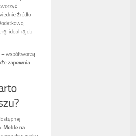
stworzyć
wiednie źródło
 Dodatkowo,
ę, idealną do
e – współtworzą
akże
zapewnia
arto
szu?
dostępnej
m.
Meble na
sowanie do skosów