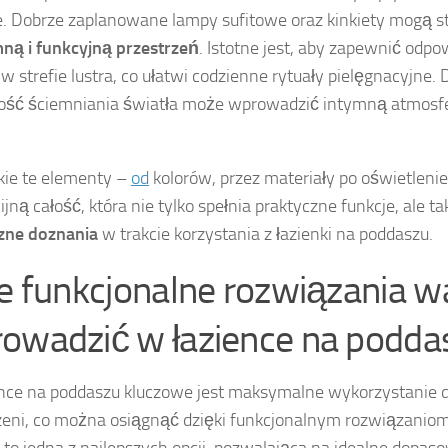
e. Dobrze zaplanowane lampy sufitowe oraz kinkiety mogą 
ną i funkcyjną przestrzeń
. Istotne jest, aby zapewnić odpo
 w strefie lustra, co ułatwi codzienne rytuały pielęgnacyjne.
ść ściemniania światła może wprowadzić intymną atmosfer
ie te elementy –
od
kolorów, przez materiały po oświetleni
jną całość, która nie tylko spełnia praktyczne funkcje, ale t
zne doznania
w trakcie korzystania z łazienki na poddaszu.
ie funkcjonalne rozwiązania w
owadzić w łazience na podda
nce na poddaszu kluczowe jest maksymalne wykorzystanie 
zeni, co można osiągnąć dzięki funkcjonalnym rozwiązanio
to jedna z najlepszych opcji, pozwalająca na idealne dopa