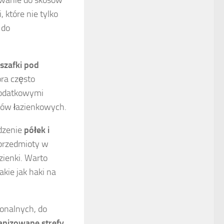
 które nie tylko
 do
szafki pod
óra często
dodatkowymi
riów łazienkowych.
adzenie
półek i
 przedmioty w
zienki. Warto
kie jak haki na
jonalnych, do
anizowane strefy