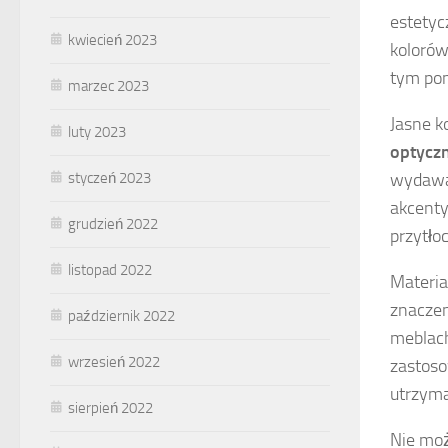
estety
kwiecień 2023
kolorów
tym pom
marzec 2023
Jasne ko
luty 2023
optyczn
styczeń 2023
wydawać
akcenty
grudzień 2022
przytło
listopad 2022
Materia
znaczen
październik 2022
meblach
wrzesień 2022
zastoso
utrzyma
sierpień 2022
Nie moż