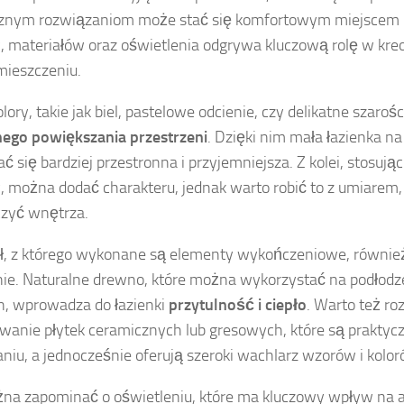
cznym rozwiązaniom może stać się komfortowym miejscem 
, materiałów oraz oświetlenia odgrywa kluczową rolę w kre
ieszczeniu.
lory, takie jak biel, pastelowe odcienie, czy delikatne szaroś
ego powiększania przestrzeni
. Dzięki nim mała łazienka 
 się bardziej przestronna i przyjemniejsza. Z kolei, stosują
, można dodać charakteru, jednak warto robić to z umiarem,
czyć wnętrza.
ł, z którego wykonane są elementy wykończeniowe, równie
ie. Naturalne drewno, które można wykorzystać na podłodze
, wprowadza do łazienki
przytulność i ciepło
. Warto też r
wanie płytek ceramicznych lub gresowych, które są praktyc
niu, a jednocześnie oferują szeroki wachlarz wzorów i kolor
na zapominać o oświetleniu, które ma kluczowy wpływ na 