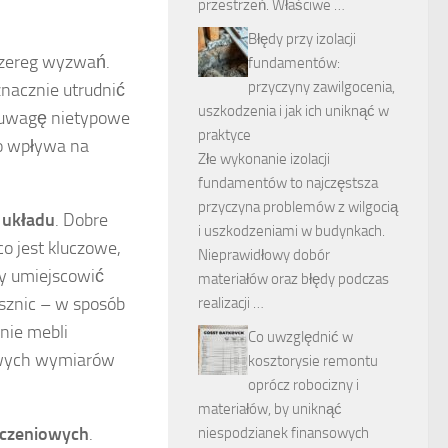
przestrzeń. Właściwe …
Błędy przy izolacji
 szereg wyzwań.
fundamentów:
przyczyny zawilgocenia,
nacznie utrudnić
uszkodzenia i jak ich uniknąć w
d uwagę nietypowe
praktyce
co wpływa na
Złe wykonanie izolacji
fundamentów to najczęstsza
przyczyna problemów z wilgocią
 układu
. Dobre
i uszkodzeniami w budynkach.
o jest kluczowe,
Nieprawidłowy dobór
by umiejscowić
materiałów oraz błędy podczas
ysznic – w sposób
realizacji …
nie mebli
Co uwzględnić w
owych wymiarów
kosztorysie remontu
oprócz robocizny i
materiałów, by uniknąć
czeniowych
.
niespodzianek finansowych