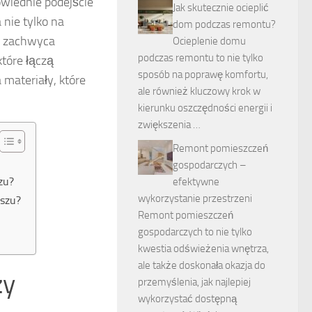
owiednie podejście
Jak skutecznie ocieplić
nie tylko na
dom podczas remontu?
ra zachwyca
Ocieplenie domu
podczas remontu to nie tylko
tóre łączą
sposób na poprawę komfortu,
materiały, które
ale również kluczowy krok w
kierunku oszczędności energii i
zwiększenia …
Remont pomieszczeń
gospodarczych –
zu?
efektywne
wykorzystanie przestrzeni
aszu?
Remont pomieszczeń
gospodarczych to nie tylko
kwestia odświeżenia wnętrza,
ale także doskonała okazja do
zy
przemyślenia, jak najlepiej
wykorzystać dostępną