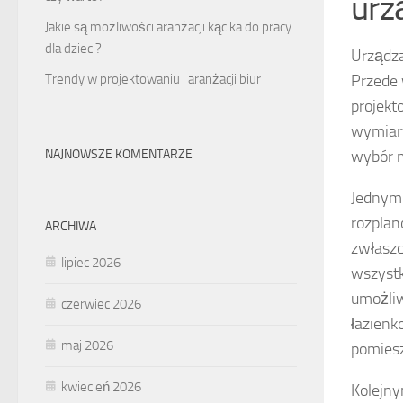
urz
Jakie są możliwości aranżacji kącika do pracy
dla dzieci?
Urządza
Trendy w projektowaniu i aranżacji biur
Przede
projekt
wymiary
NAJNOWSZE KOMENTARZE
wybór m
Jednym 
rozplan
ARCHIWA
zwłaszc
lipiec 2026
wszystk
umożliw
czerwiec 2026
łazien
maj 2026
pomiesz
kwiecień 2026
Kolejn