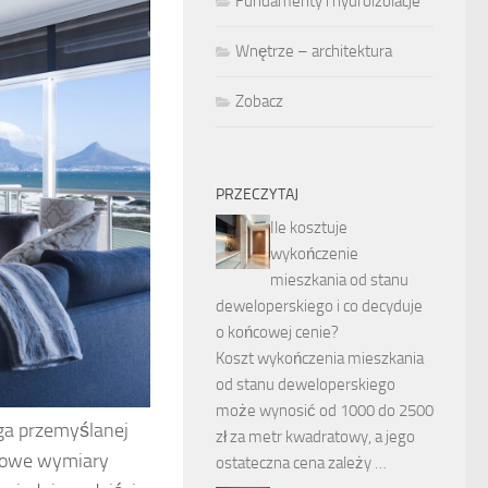
Fundamenty i hydroizolacje
Wnętrze – architektura
Zobacz
PRZECZYTAJ
Ile kosztuje
wykończenie
mieszkania od stanu
deweloperskiego i co decyduje
o końcowej cenie?
Koszt wykończenia mieszkania
od stanu deweloperskiego
może wynosić od 1000 do 2500
ga przemyślanej
zł za metr kwadratowy, a jego
ypowe wymiary
ostateczna cena zależy …