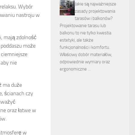
Jakie są najważniejsze
relaksu. Wybór
zasady projektowania
owaniu nastroju w
tarasów i balkonów?
Projektowanie tarasu lub
balkonu to nie tylko kwestia
ci, mają zdolność
estetyki, ale także
na poddaszu może
funkcjonalności i komfortu.
c ciemniejsze
Właściwy dobór materiałów,
odpowiednie wymiary oraz
 aby nie
ergonomiczne …
ż ma duże
, ścianach czy
ozważyć
zne oraz łatwe w
ów.
atmosferę w