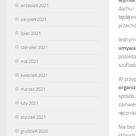
wrzesień 2021
dachu i
będą es
sierpień 2021
przech
lipiec 2021
Jednym 
czerwiec 2021
umywa
pozosta
maj 2021
szuflad
kwiecień 2021
W przyp
organi
marzec 2021
sposób 
luty 2021
zainwes
ręcznik
styczeń 2021
Nie bez
grudzień 2020
których