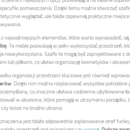
 specyfiki pomieszczenia. Dzięki temu można stworzyć szafki,
tetycznie wyglądać, ale także zapewnią praktyczne miejsce
owywania.
z najważniejszych elementów, które warto wprowadzić, są
lkę
. Te meble pozwalają w pełni wykorzystać przestrzeń, kt
je niewykorzystana. Szafki te mogą być zaprojektowane z 
ami lub półkami, co ułatwi organizację kosmetyków i akceso
adku organizacji przestrzeni kluczowe jest również wprow
zerów
. Dzięki nim można rozplanować wszystkie potrzebne
przemyślany, co znacznie ułatwia codzienne użytkowanie ła
tować w akcesoria, które pomogą w utrzymaniu porządku, ta
i czy kosze na brudne ubrania.
 znaczenia jest także odpowiednie zaplanowanie stref funkc
 należy przestrzeń pod prysznicem czy
wanną
.
Dobrze zorg