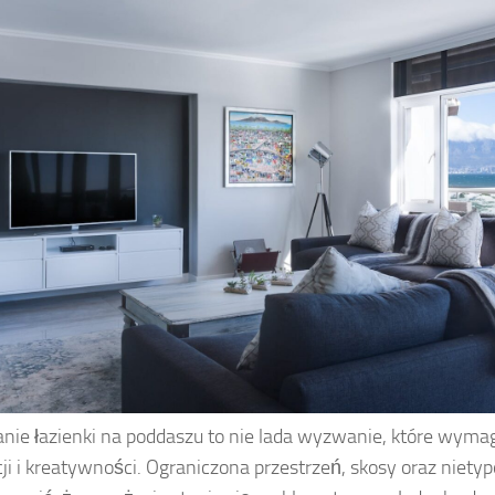
nie łazienki na poddaszu to nie lada wyzwanie, które wyma
ji i kreatywności. Ograniczona przestrzeń, skosy oraz niet