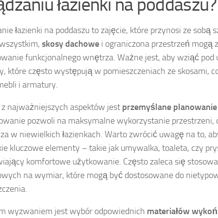
ądzaniu łazienki na poddaszu?
nie łazienki na poddaszu to zajęcie, które przynosi ze sobą
 wszystkim,
skosy dachowe
i ograniczona przestrzeń mogą z
owanie funkcjonalnego wnętrza. Ważne jest, aby wziąć po
, które często występują w pomieszczeniach ze skosami, 
ebli i armatury.
z najważniejszych aspektów jest
przemyślane planowanie
owanie pozwoli na maksymalne wykorzystanie przestrzeni, c
za w niewielkich łazienkach. Warto zwrócić uwagę na to, a
ie kluczowe elementy – takie jak umywalka, toaleta, czy pr
iający komfortowe użytkowanie. Często zaleca się stosowa
kowych na wymiar, które mogą być dostosowane do nietyp
czenia.
ym wyzwaniem jest wybór odpowiednich
materiałów wykoń