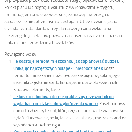
W przypadku przekroczeń budżetu, reaguj błyskawicznie. Dokonuj
korekt planu lub negocjuj warunki z wykonawcami. Przygotuj
harmonogram prac oraz wcześniej zamawiaj materiały, co
zapobiegnie niepotrzebnym przestojom. Utrzymywanie jasno
określonych standardów i regularna weryfikacja wykonania
poszczególnych etapów pozwala na lepsze zarządzanie finansami i
unikanie nieprzewidzianych wydatków.
Powiązane wpisy:
Ile kosztuje remont mieszkania: jak zaplanować budżet,
unikając najczęstszych pułapek i niespodzianek
Koszt
remontu mieszkania może być zaskakująco wysoki, a jego
składniki często nie są do końca jasne dla wielu właścicieli.
Kluczowe elementy, takie...
Ile kosztuje budowa domu: praktyczny przewodnik po
wydatkach od działki do wykończenia wnętrz
Koszt budowy
domu to złożony temat, który często budzi wiele wątpliwości i
pytań. Kluczowe czynniki, takie jak lokalizacja, metraż, standard
wykończenia, technologie...
Kosztorys łazienki: jak zaplanować budżet i uniknąć