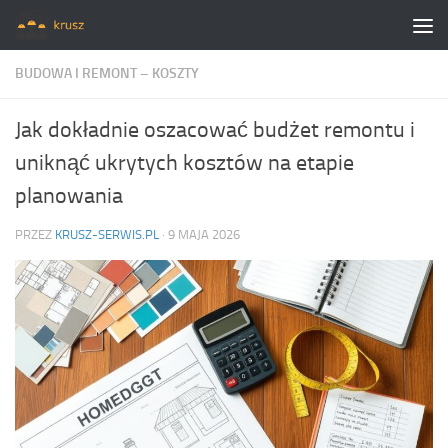
Skip to content
BUDOWA I REMONT – KOSZTY
Jak dokładnie oszacować budżet remontu i
uniknąć ukrytych kosztów na etapie
planowania
PRZEZ
KRUSZ-SERWIS.PL
·
9 MAJA 2026