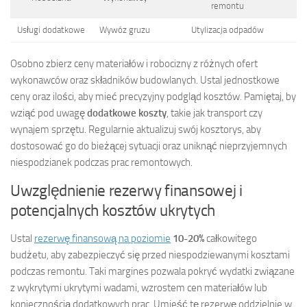
remontu
Usługi dodatkowe
Wywóz gruzu
Utylizacja odpadów
Osobno zbierz ceny materiałów i robocizny z różnych ofert
wykonawców oraz składników budowlanych. Ustal jednostkowe
ceny oraz ilości, aby mieć precyzyjny podgląd kosztów. Pamiętaj, by
wziąć pod uwagę
dodatkowe koszty
, takie jak transport czy
wynajem sprzętu. Regularnie aktualizuj swój kosztorys, aby
dostosować go do bieżącej sytuacji oraz uniknąć nieprzyjemnych
niespodzianek podczas prac remontowych.
Uwzględnienie rezerwy finansowej i
potencjalnych kosztów ukrytych
Ustal
rezerwę finansową na poziomie
10-20%
całkowitego
budżetu, aby zabezpieczyć się przed niespodziewanymi kosztami
podczas remontu. Taki margines pozwala pokryć wydatki związane
z wykrytymi ukrytymi wadami, wzrostem cen materiałów lub
koniecznością dodatkowych prac. Umieść tę rezerwę oddzielnie w