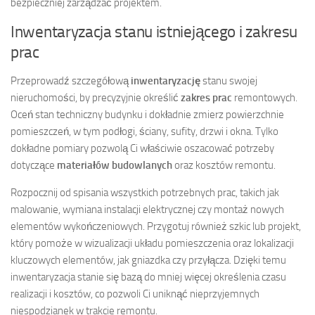
bezpieczniej zarządzać projektem.
Inwentaryzacja stanu istniejącego i zakresu
prac
Przeprowadź szczegółową
inwentaryzację
stanu swojej
nieruchomości, by precyzyjnie określić
zakres prac
remontowych.
Oceń stan techniczny budynku i dokładnie zmierz powierzchnie
pomieszczeń, w tym podłogi, ściany, sufity, drzwi i okna. Tylko
dokładne pomiary pozwolą Ci właściwie oszacować potrzeby
dotyczące
materiałów budowlanych
oraz kosztów remontu.
Rozpocznij od spisania wszystkich potrzebnych prac, takich jak
malowanie, wymiana instalacji elektrycznej czy montaż nowych
elementów wykończeniowych. Przygotuj również szkic lub projekt,
który pomoże w wizualizacji układu pomieszczenia oraz lokalizacji
kluczowych elementów, jak gniazdka czy przyłącza. Dzięki temu
inwentaryzacja stanie się bazą do mniej więcej określenia czasu
realizacji i kosztów, co pozwoli Ci uniknąć nieprzyjemnych
niespodzianek w trakcie remontu.