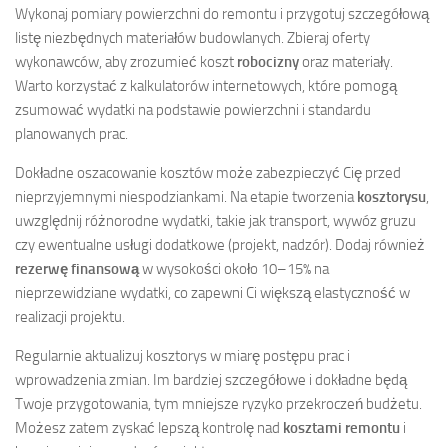
Wykonaj pomiary powierzchni do remontu i przygotuj szczegółową
listę niezbędnych materiałów budowlanych. Zbieraj oferty
wykonawców, aby zrozumieć koszt
robocizny
oraz materiały.
Warto korzystać z kalkulatorów internetowych, które pomogą
zsumować wydatki na podstawie powierzchni i standardu
planowanych prac.
Dokładne oszacowanie kosztów może zabezpieczyć Cię przed
nieprzyjemnymi niespodziankami. Na etapie tworzenia
kosztorysu
,
uwzględnij różnorodne wydatki, takie jak transport, wywóz gruzu
czy ewentualne usługi dodatkowe (projekt, nadzór). Dodaj również
rezerwę finansową
w wysokości około 10–15% na
nieprzewidziane wydatki, co zapewni Ci większą elastyczność w
realizacji projektu.
Regularnie aktualizuj kosztorys w miarę postępu prac i
wprowadzenia zmian. Im bardziej szczegółowe i dokładne będą
Twoje przygotowania, tym mniejsze ryzyko przekroczeń budżetu.
Możesz zatem zyskać lepszą kontrolę nad
kosztami remontu
i