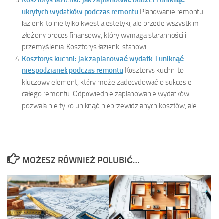
ukrytych wydatków podczas remontu
Planowanie remontu
łazienki to nie tylko kwestia estetyki, ale przede wszystkim
złożony proces finansowy, który wymaga staranności i
przemyślenia. Kosztorys łazienki stanowi...
Kosztorys kuchni: jak zaplanować wydatki i uniknąć
niespodzianek podczas remontu
Kosztorys kuchni to
kluczowy element, który może zadecydować o sukcesie
całego remontu. Odpowiednie zaplanowanie wydatków
pozwala nie tylko uniknąć nieprzewidzianych kosztów, ale...
MOŻESZ RÓWNIEŻ POLUBIĆ…