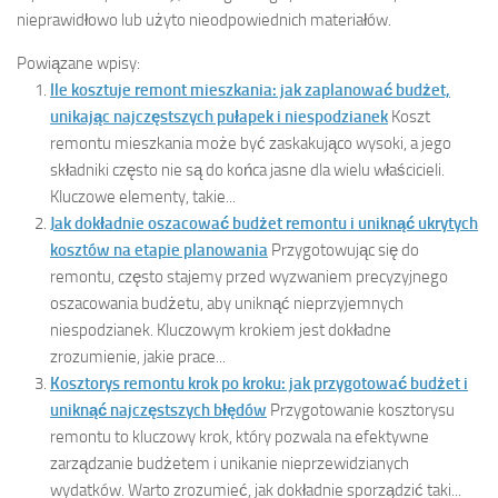
nieprawidłowo lub użyto nieodpowiednich materiałów.
Powiązane wpisy:
Ile kosztuje remont mieszkania: jak zaplanować budżet,
unikając najczęstszych pułapek i niespodzianek
Koszt
remontu mieszkania może być zaskakująco wysoki, a jego
składniki często nie są do końca jasne dla wielu właścicieli.
Kluczowe elementy, takie...
Jak dokładnie oszacować budżet remontu i uniknąć ukrytych
kosztów na etapie planowania
Przygotowując się do
remontu, często stajemy przed wyzwaniem precyzyjnego
oszacowania budżetu, aby uniknąć nieprzyjemnych
niespodzianek. Kluczowym krokiem jest dokładne
zrozumienie, jakie prace...
Kosztorys remontu krok po kroku: jak przygotować budżet i
uniknąć najczęstszych błędów
Przygotowanie kosztorysu
remontu to kluczowy krok, który pozwala na efektywne
zarządzanie budżetem i unikanie nieprzewidzianych
wydatków. Warto zrozumieć, jak dokładnie sporządzić taki...