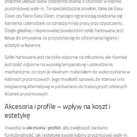
znacznie ułatwić sobie codzienne dbanie o czystość w kabinie
prysznicowej walk-in. Te specjalistyczne powłoki, takie jak Easy
Clean czy Nano Easy Clean, znacząco ograniczają osadzanie się
kamienia i zabrudzeń, co oznacza mniej pracy przy czyszczeniu.
Dzięki gładkiej i nieporowatej powierzchni szkło hartowane jest
łatwe do zmywania, co przyczynia się do utrzymania higieny i
estetyki w łazience.
Szkło hartowane jest nie tylko odporne na stłuczenia, ale również
jest dość odporne na wysoką temperaturę i uszkodzenia
mechaniczne, co czyni je idealnym materiałem do wykorzystania w
kabinach prysznicowych. Jego trwałość sprawia, że stanowi ono
bezpieczną alternatywę w porównaniu do tradycyjnych szklanych
ścianek prysznicowych.
Akcesoria i profile – wpływ na koszt i
estetykę
Inwestuj w
akcesoria
i
profile
, aby zwiększyć zarówno
funkcjonalność, jak i estetykę swojej kabiny prysznicowej walk-in.