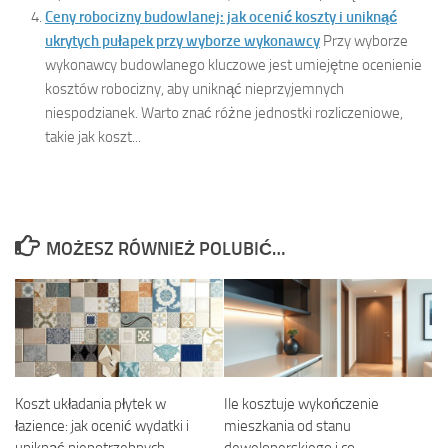
Ceny robocizny budowlanej: jak ocenić koszty i uniknąć
ukrytych pułapek przy wyborze wykonawcy
Przy wyborze
wykonawcy budowlanego kluczowe jest umiejętne ocenienie
kosztów robocizny, aby uniknąć nieprzyjemnych
niespodzianek. Warto znać różne jednostki rozliczeniowe,
takie jak koszt...
MOŻESZ RÓWNIEŻ POLUBIĆ…
Koszt układania płytek w
Ile kosztuje wykończenie
łazience: jak ocenić wydatki i
mieszkania od stanu