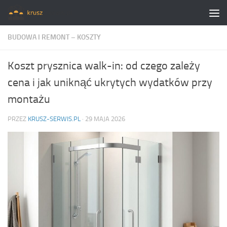
Skip to content
BUDOWA I REMONT – KOSZTY
Koszt prysznica walk-in: od czego zależy
cena i jak uniknąć ukrytych wydatków przy
montażu
PRZEZ
KRUSZ-SERWIS.PL
·
29 MAJA 2026