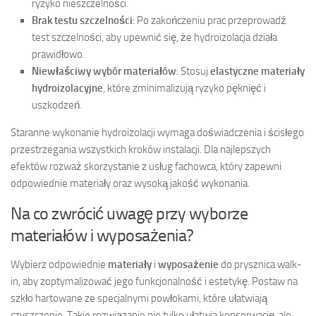
ryzyko nieszczelności.
Brak testu szczelności
: Po zakończeniu prac przeprowadź
test szczelności, aby upewnić się, że hydroizolacja działa
prawidłowo.
Niewłaściwy wybór materiałów
: Stosuj
elastyczne materiały
hydroizolacyjne
, które zminimalizują ryzyko pęknięć i
uszkodzeń.
Staranne wykonanie hydroizolacji wymaga doświadczenia i ścisłego
przestrzegania wszystkich kroków instalacji. Dla najlepszych
efektów rozważ skorzystanie z usług fachowca, który zapewni
odpowiednie materiały oraz wysoką jakość wykonania.
Na co zwrócić uwagę przy wyborze
materiałów i wyposażenia?
Wybierz odpowiednie
materiały
i
wyposażenie
do prysznica walk-
in, aby zoptymalizować jego funkcjonalność i estetykę. Postaw na
szkło hartowane ze specjalnymi powłokami, które ułatwiają
czyszczenie. Takie rozwiązanie nie tylko ułatwia konserwację, ale