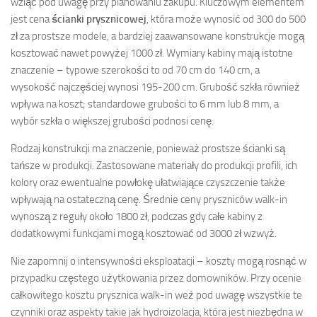
wziąć pod uwagę przy planowaniu zakupu. Kluczowym elementem
jest cena
ścianki prysznicowej
, która może wynosić od 300 do 500
zł za prostsze modele, a bardziej zaawansowane konstrukcje mogą
kosztować nawet powyżej 1000 zł. Wymiary kabiny mają istotne
znaczenie – typowe szerokości to od 70 cm do 140 cm, a
wysokość najczęściej wynosi 195-200 cm. Grubość szkła również
wpływa na koszt; standardowe grubości to 6 mm lub 8 mm, a
wybór szkła o większej grubości podnosi cenę.
Rodzaj konstrukcji ma znaczenie, ponieważ prostsze ścianki są
tańsze w produkcji. Zastosowane materiały do produkcji profili, ich
kolory oraz ewentualne powłokę ułatwiające czyszczenie także
wpływają na ostateczną cenę. Średnie ceny pryszniców walk-in
wynoszą z reguły około 1800 zł, podczas gdy całe kabiny z
dodatkowymi funkcjami mogą kosztować od 3000 zł wzwyż.
Nie zapomnij o intensywności eksploatacji – koszty mogą rosnąć w
przypadku częstego użytkowania przez domowników. Przy ocenie
całkowitego kosztu prysznica walk-in weź pod uwagę wszystkie te
czynniki oraz aspekty takie jak hydroizolacja, która jest niezbędna w