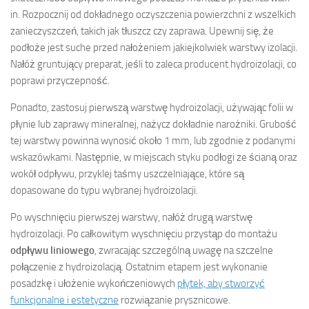
in. Rozpocznij od dokładnego oczyszczenia powierzchni z wszelkich
zanieczyszczeń, takich jak tłuszcz czy zaprawa. Upewnij się, że
podłoże jest suche przed nałożeniem jakiejkolwiek warstwy izolacji.
Nałóż gruntujący preparat, jeśli to zaleca producent hydroizolacji, co
poprawi przyczepność.
Ponadto, zastosuj pierwszą warstwę hydroizolacji, używając folii w
płynie lub zaprawy mineralnej, nażycz dokładnie narożniki. Grubość
tej warstwy powinna wynosić około 1 mm, lub zgodnie z podanymi
wskazówkami. Następnie, w miejscach styku podłogi ze ścianą oraz
wokół odpływu, przyklej taśmy uszczelniające, które są
dopasowane do typu wybranej hydroizolacji.
Po wyschnięciu pierwszej warstwy, nałóż drugą warstwę
hydroizolacji. Po całkowitym wyschnięciu przystąp do montażu
odpływu liniowego
, zwracając szczególną uwagę na szczelne
połączenie z hydroizolacją. Ostatnim etapem jest wykonanie
posadzkę i ułożenie wykończeniowych
płytek, aby stworzyć
funkcjonalne i estetyczne
rozwiązanie prysznicowe.