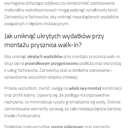
wymagania dotyczące odpływu czy konieczność zastosowania
materiałów wykończeniowych mogą wpłynąć na całkowity koszt.
Zainwestuj w fachowców, aby uniknąć niepożądanych wydatków
związanych z błędami instalacyjnymi.
Jak uniknąć ukrytych wydatków przy
montażu prysznica walk-in?
Aby uniknąć
ukrytych wydatków
przy montażu prysznica walk-in,
skup się na
prawidłowym przygotowaniu
podłoża oraz skorzystaj
z usług fachowców. Zainwestuj czas w dokładne planowanie i
sprawdzenie wszystkich etapów instalacji.
Przede wszystkim, zwróć uwagę na
właściwy montaż
konstrukcji
oraz profili kabiny. Upewnij się, że podłoga ma odpowiednie
nachylenie, co minimalizuje ryzyko gromadzenia się wody. Dobrze
zamontowane elementy sprawią, że cała instalacja będzie bardziej
trwała i funkcjonalna.
Dokładnie oceń wszystkie
spoiny silikonowe
oraz elementy