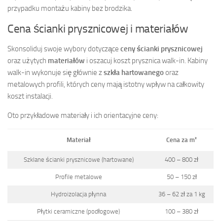
przypadku montażu kabiny bez brodzika.
Cena ścianki prysznicowej i materiałów
Skonsoliduj swoje wybory dotyczące
ceny ścianki prysznicowej
oraz użytych
materiałów
i oszacuj koszt prysznica walk-in. Kabiny
walk-in wykonuje się głównie z
szkła hartowanego
oraz
metalowych profili, których ceny mają istotny wpływ na całkowity
koszt instalacji.
Oto przykładowe materiały i ich orientacyjne ceny:
Materiał
Cena za m²
Szklane ścianki prysznicowe (hartowane)
400 – 800 zł
Profile metalowe
50 – 150 zł
Hydroizolacja płynna
36 – 62 zł za 1 kg
Płytki ceramiczne (podłogowe)
100 – 380 zł