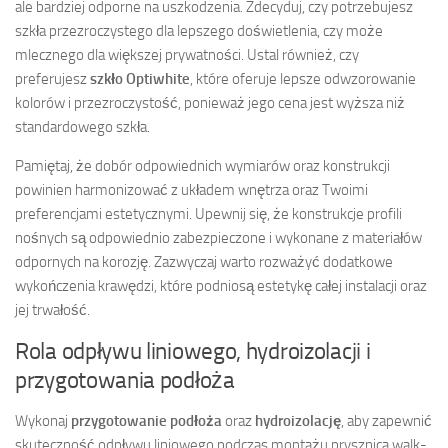
ale bardziej odporne na uszkodzenia. Zdecyduj, czy potrzebujesz
szkła przezroczystego dla lepszego doświetlenia, czy może
mlecznego dla większej prywatności. Ustal również, czy
preferujesz
szkło Optiwhite
, które oferuje lepsze odwzorowanie
kolorów i przezroczystość, ponieważ jego cena jest wyższa niż
standardowego szkła.
Pamiętaj, że dobór odpowiednich wymiarów oraz konstrukcji
powinien harmonizować z układem wnętrza oraz Twoimi
preferencjami estetycznymi. Upewnij się, że konstrukcje profili
nośnych są odpowiednio zabezpieczone i wykonane z materiałów
odpornych na korozję. Zazwyczaj warto rozważyć dodatkowe
wykończenia krawędzi, które podniosą estetykę całej instalacji oraz
jej trwałość.
Rola odpływu liniowego, hydroizolacji i
przygotowania podłoża
Wykonaj
przygotowanie podłoża
oraz
hydroizolację
, aby zapewnić
skuteczność odpływu liniowego podczas montażu prysznica walk-