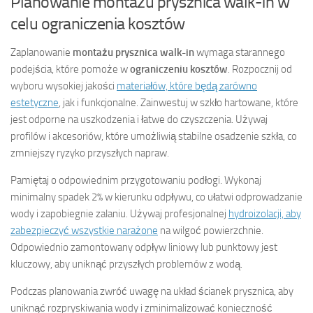
Planowanie montażu prysznica walk-in w
celu ograniczenia kosztów
Zaplanowanie
montażu prysznica walk-in
wymaga starannego
podejścia, które pomoże w
ograniczeniu kosztów
. Rozpocznij od
wyboru wysokiej jakości
materiałów, które będą zarówno
estetyczne
, jak i funkcjonalne. Zainwestuj w szkło hartowane, które
jest odporne na uszkodzenia i łatwe do czyszczenia. Używaj
profilów i akcesoriów, które umożliwią stabilne osadzenie szkła, co
zmniejszy ryzyko przyszłych napraw.
Pamiętaj o odpowiednim przygotowaniu podłogi. Wykonaj
minimalny spadek 2% w kierunku odpływu, co ułatwi odprowadzanie
wody i zapobiegnie zalaniu. Używaj profesjonalnej
hydroizolacji, aby
zabezpieczyć wszystkie narażone
na wilgoć powierzchnie.
Odpowiednio zamontowany odpływ liniowy lub punktowy jest
kluczowy, aby uniknąć przyszłych problemów z wodą.
Podczas planowania zwróć uwagę na układ ścianek prysznica, aby
uniknąć rozpryskiwania wody i zminimalizować konieczność