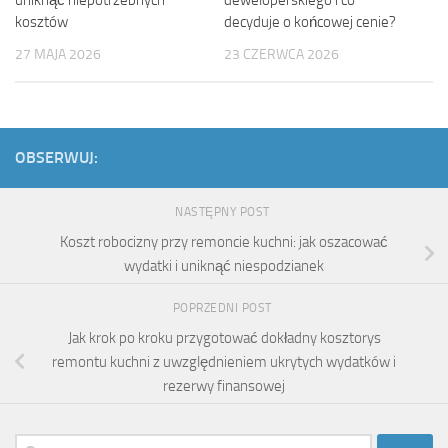
uniknąć niepotrzebnych
deweloperskiego i co
kosztów
decyduje o końcowej cenie?
27 MAJA 2026
23 CZERWCA 2026
OBSERWUJ:
NASTĘPNY POST
Koszt robocizny przy remoncie kuchni: jak oszacować
wydatki i uniknąć niespodzianek
POPRZEDNI POST
Jak krok po kroku przygotować dokładny kosztorys
remontu kuchni z uwzględnieniem ukrytych wydatków i
rezerwy finansowej
Szukaj: