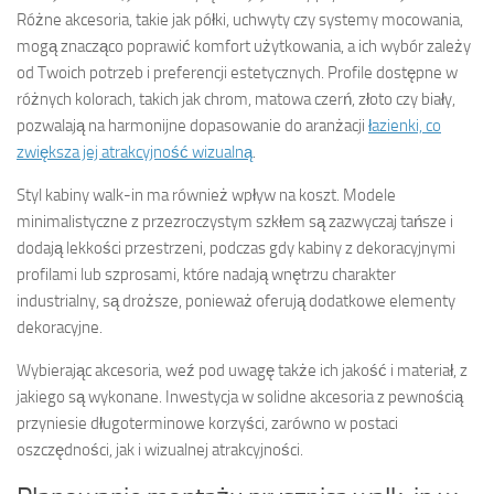
Różne akcesoria, takie jak półki, uchwyty czy systemy mocowania,
mogą znacząco poprawić komfort użytkowania, a ich wybór zależy
od Twoich potrzeb i preferencji estetycznych. Profile dostępne w
różnych kolorach, takich jak chrom, matowa czerń, złoto czy biały,
pozwalają na harmonijne dopasowanie do aranżacji
łazienki, co
zwiększa jej atrakcyjność wizualną
.
Styl kabiny walk-in ma również wpływ na koszt. Modele
minimalistyczne z przezroczystym szkłem są zazwyczaj tańsze i
dodają lekkości przestrzeni, podczas gdy kabiny z dekoracyjnymi
profilami lub szprosami, które nadają wnętrzu charakter
industrialny, są droższe, ponieważ oferują dodatkowe elementy
dekoracyjne.
Wybierając akcesoria, weź pod uwagę także ich jakość i materiał, z
jakiego są wykonane. Inwestycja w solidne akcesoria z pewnością
przyniesie długoterminowe korzyści, zarówno w postaci
oszczędności, jak i wizualnej atrakcyjności.