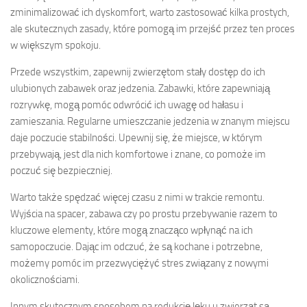
zminimalizować ich dyskomfort, warto zastosować kilka prostych,
ale skutecznych zasady, które pomogą im przejść przez ten proces
w większym spokoju.
Przede wszystkim, zapewnij zwierzętom stały dostęp do ich
ulubionych zabawek oraz jedzenia. Zabawki, które zapewniają
rozrywkę, mogą pomóc odwrócić ich uwagę od hałasu i
zamieszania. Regularne umieszczanie jedzenia w znanym miejscu
daje poczucie stabilności. Upewnij się, że miejsce, w którym
przebywają, jest dla nich komfortowe i znane, co pomoże im
poczuć się bezpieczniej.
Warto także spędzać więcej czasu z nimi w trakcie remontu.
Wyjścia na spacer, zabawa czy po prostu przebywanie razem to
kluczowe elementy, które mogą znacząco wpłynąć na ich
samopoczucie. Dając im odczuć, że są kochane i potrzebne,
możemy pomóc im przezwyciężyć stres związany z nowymi
okolicznościami.
Innym skutecznym sposobem na redukcję lęku u zwierząt są