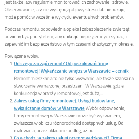
jest także, aby regularnie monitorować ich zachowanie i zdrowie.
Obserwowanie, czy nie występują objawy stresu lub niepokoju,
może pomóc w wcześnie wykryciu ewentualnych problemów.
Podczas remontu, odpowiednia opieka i zabezpieczenie zwierząt
powinny być priorytetem, aby uniknąć nieprzyjemnych sytuacji i
zapewnić im bezpieczeństwo w tym czasami chaotycznym okresie.
Powiązane wpisy:
Od czego zacząć remont? Od poszukiwań firmy
remontowej! Wykańczanie wnętrz w Warszawie – cennik
Remont mieszkania to nie tylko wyzwanie, ale także szansa na
stworzenie wymarzonej przestrzeni. W Warszawie, gdzie
konkurencja w branży remontowej jest duża,...
Zakres usług firmy remontowej. Usługi budowlane,
wykańczanie domów w Warszawie
Wybór odpowiedniej
firmy remontowej w Warszawie może być wyzwaniem,
zwłaszcza w obliczu różnorodności dostępnych usług. Od
malowania, przez układanie podłóg, aż po...
Co wchodzi w zakres usługi przeprowadzkowej? Firma