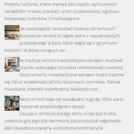
Podesty ruchome, znane również jako zwyżki, są kluczowym
narzędziem w wielu branżach, w tym budownictwie, logistyce i
konserwacji budynków. Umożliwiają one …
Jak zaoszczędzić na kosztach budowy lub remontu?
Budowa lub remont to często jedno z najważniejszych
przedsięwzięć w życiu, które wiąże się z ogromnymi
kosztami. W dobie rosnących cen …
Ile kosztuje remont mieszkania pod wynajem: kluczowe
czynniki wpływające na budżet i efektywność inwestycji
Koszt remontu mieszkania pod wynajem może znacznie
się różnić w zależności od kilku kluczowych czynników. Metraż
mieszkania, standard wykończenia, lokalizacja oraz …
Kiedy remont staje się nieopłacalny: sygnały, które warto
rozpoznać przed podjęciem decyzji
Decyzja o remoncie starego domu może być trudna,
zwłaszcza gdy jego stan techniczny zaczyna budzić wątpliwości.
Jeśli zauważysz poważne uszkodzenia konstrukcyjne …