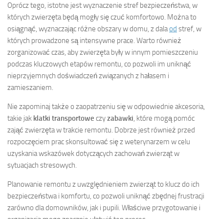
Oprócz tego, istotne jest wyznaczenie stref bezpieczeństwa, w
których zwierzęta będą mogły się czuć komfortowo. Można to
osiągnąć, wyznaczając różne obszary w domu, z dala
od
stref, w
których prowadzone są intensywne prace. Warto również
zorganizować czas, aby zwierzęta były w innym pomieszczeniu
podczas kluczowych etapów remontu, co pozwoli im uniknąć
nieprzyjemnych doświadczeń związanych z hałasem i
zamieszaniem.
Nie zapominaj także o zaopatrzeniu się w odpowiednie akcesoria,
takie jak
klatki transportowe
czy
zabawki
, które mogą pomóc
zająć zwierzęta w trakcie remontu. Dobrze jest również przed
rozpoczęciem prac skonsultować się z weterynarzem w celu
uzyskania wskazówek dotyczących zachowań zwierząt w
sytuacjach stresowych.
Planowanie remontu z uwzględnieniem zwierząt to klucz do ich
bezpieczeństwa i komfortu, co pozwoli uniknąć zbędnej frustracji
zarówno dla domowników, jak i pupili. Właściwe przygotowanie i