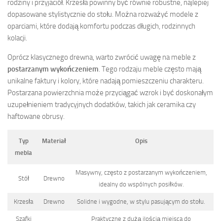
rodziny i przyjaciół. Krzesła powinny być równie robustne, najlepiej
dopasowane stylistycznie do stołu. Można rozważyć modele z
oparciami, które dodają komfortu podczas długich, rodzinnych
kolacji.
Oprócz klasycznego drewna, warto zwrócić uwagę na meble z
postarzanym wykończeniem
. Tego rodzaju meble często mają
unikalne faktury i kolory, które nadają pomieszczeniu charakteru.
Postarzana powierzchnia może przyciągać wzrok i być doskonałym
uzupełnieniem tradycyjnych dodatków, takich jak ceramika czy
haftowane obrusy.
Typ
Materiał
Opis
mebla
Masywny, często z postarzanym wykończeniem,
Stół
Drewno
idealny do wspólnych posiłków.
Krzesła
Drewno
Solidne i wygodne, w stylu pasującym do stołu.
Szafki
Praktyczne z dużą ilością miejsca do