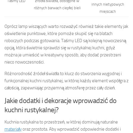
Taśmy LED
źródła światła, dostępne w
innych nietypowych
różnych barwach ciepłej bieli
miejscach
Oprócz lamp wiszących warto rozważyć również takie elementy jak
oświetlenie punktowe, które pomoże skupić się na blatach
roboczych podczas gotowania. Taśmy LED są kolejną nowoczesną
opcją, która świetnie sprawdzi się w rustykalnej kuchni, gdyż
można je umieścić w kreatywny sposób, aby dodać przestrzeni
nieco nowoczesności.
Różnorodność źródeł światła to klucz do stworzenia wygodnej i
funkcjonalnej kuchni rustykalnej, w której każdy element współgra z
całością, zapewniając przyjemną atmosferę przez cały dzień.
Jakie dodatki i dekoracje wprowadzić do
kuchni rustykalnej?
Kuchnia rustykalna to przestrzeń, w której dominują naturalne
materiały
oraz prostota. Aby wprowadzić odpowiednie dodatki i