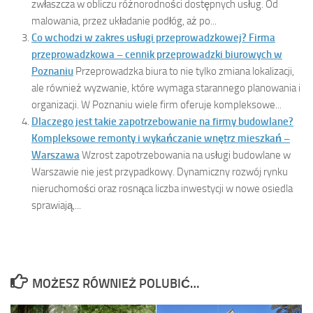
zwłaszcza w obliczu różnorodności dostępnych usług. Od
malowania, przez układanie podłóg, aż po...
Co wchodzi w zakres usługi przeprowadzkowej? Firma
przeprowadzkowa – cennik przeprowadzki biurowych w
Poznaniu
Przeprowadzka biura to nie tylko zmiana lokalizacji,
ale również wyzwanie, które wymaga starannego planowania i
organizacji. W Poznaniu wiele firm oferuje kompleksowe...
Dlaczego jest takie zapotrzebowanie na firmy budowlane?
Kompleksowe remonty i wykańczanie wnętrz mieszkań –
Warszawa
Wzrost zapotrzebowania na usługi budowlane w
Warszawie nie jest przypadkowy. Dynamiczny rozwój rynku
nieruchomości oraz rosnąca liczba inwestycji w nowe osiedla
sprawiają,...
MOŻESZ RÓWNIEŻ POLUBIĆ…