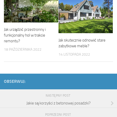
Jak urządzić przestronny i
funkcjonalny hol w trakcie
Jak skutecznie odnowić stare
remontu?
zabytkowe meble?
18 PAŹDZIERNIKA 2022
14 LISTOPADA 2022
OBSERWUJ:
NASTĘPNY POST
Jakie są korzyści z betonowej posadzki?
POPRZEDNI POST