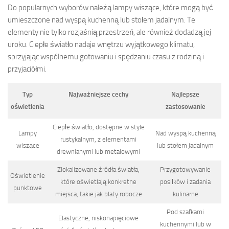
Do popularnych wyborów należą lampy wiszące, które mogą być
umieszczone nad wyspą kuchenną lub stołem jadalnym. Te
elementy nie tylko rozjaśnią przestrzeń, ale również dodadzą jej
uroku. Ciepłe światło nadaje wnętrzu wyjątkowego klimatu,
sprzyjając wspólnemu gotowaniu i spędzaniu czasu z rodziną i
przyjaciółmi.
Typ
Najważniejsze cechy
Najlepsze
oświetlenia
zastosowanie
Ciepłe światło, dostępne w style
Lampy
Nad wyspą kuchenną
rustykalnym, z elementami
wiszące
lub stołem jadalnym
drewnianymi lub metalowymi
Zlokalizowane źródła światła,
Przygotowywanie
Oświetlenie
które oświetlają konkretne
posiłków i zadania
punktowe
miejsca, takie jak blaty robocze
kulinarne
Pod szafkami
Elastyczne, niskonapięciowe
kuchennymi lub w