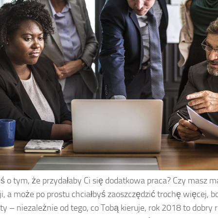
ś o tym, że przydałaby Ci się dodatkowa praca? Czy masz ma
cji, a może po prostu chciałbyś zaoszczędzić trochę więcej,
ety – niezależnie od tego, co Tobą kieruje, rok 2018 to dobry 