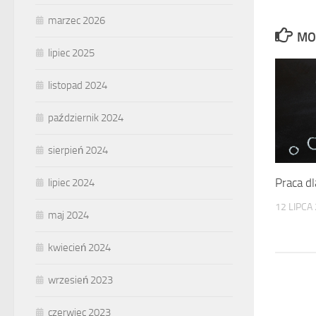
marzec 2026
MO
lipiec 2025
listopad 2024
październik 2024
sierpień 2024
Praca d
lipiec 2024
12 LIPCA
maj 2024
kwiecień 2024
wrzesień 2023
czerwiec 2023