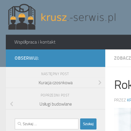
Skip to content
Współpraca i kontakt
OBSERWUJ:
ZOBACZ
NASTĘPNY POST
Rok
Kuracja czosnkowa
POPRZEDNI POST
PRZEZ
K
Usługi budowlane
Szukaj: