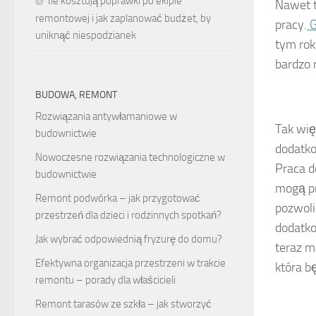
Ile kosztują poprawki po ekipie
Nawet t
remontowej i jak zaplanować budżet, by
pracy.
G
uniknąć niespodzianek
tym rok
bardzo 
BUDOWA, REMONT
Rozwiązania antywłamaniowe w
Tak wię
budownictwie
dodatko
Nowoczesne rozwiązania technologiczne w
Praca d
budownictwie
mogą pr
Remont podwórka – jak przygotować
pozwoli
przestrzeń dla dzieci i rodzinnych spotkań?
dodatk
Jak wybrać odpowiednią fryzurę do domu?
teraz m
Efektywna organizacja przestrzeni w trakcie
która b
remontu – porady dla właścicieli
Remont tarasów ze szkła – jak stworzyć