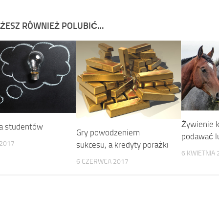
ŻESZ RÓWNIEŻ POLUBIĆ…
Żywienie k
la studentów
Gry powodzeniem
podawać l
 2017
sukcesu, a kredyty porażki
6 KWIETNIA 
6 CZERWCA 2017