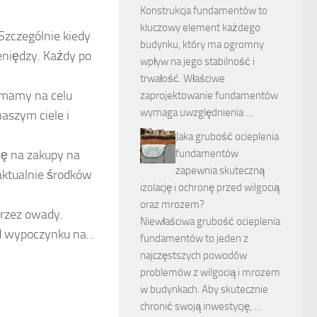
Konstrukcja fundamentów to
kluczowy element każdego
Szczególnie kiedy
budynku, który ma ogromny
eniędzy. Każdy po
wpływ na jego stabilność i
trwałość. Właściwe
 mamy na celu
zaprojektowanie fundamentów
wymaga uwzględnienia …
aszym ciele i
Jaka grubość ocieplenia
fundamentów
ę na zakupy na
zapewnia skuteczną
 aktualnie środków
izolację i ochronę przed wilgocią
oraz mrozem?
przez owady.
Niewłaściwa grubość ocieplenia
d wypoczynku na...
fundamentów to jeden z
najczęstszych powodów
problemów z wilgocią i mrozem
w budynkach. Aby skutecznie
chronić swoją inwestycję, …