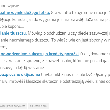
ane wpisy:
ualne wyniki dużego lotka.
Gra w lotto to ogromne emocje. 
tępuje kumulacja i do wygrania jest naprawdę duża suma pi
upie kuponu...
lanie tłuszczu.
Mówiąc o odchudzaniu czy diecie zazwyczaj
lenie nadmiernego tłuszczu. To właściwie on jest zbędny w n
emy...
 powodzeniem sukcesu, a kredyty porażki
Zdecydowanie si
y jest w stanie sprawić, że nawet osoby, które nie posiadają
ansowych będą w stanie...
bezpieczne ukąszenia
Chyba nikt z nas nie lubi być kąsany 
ary, mrówki i kleszcze skutecznie odstraszają wielu z nas o
iwice praca dorywcza
obliczenie bmi