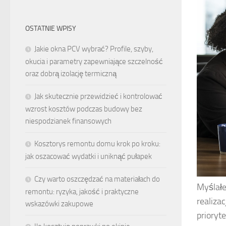
OSTATNIE WPISY
Jakie okna PCV wybrać? Profile, szyby,
okucia i parametry zapewniające szczelność
oraz dobrą izolację termiczną
Jak skutecznie przewidzieć i kontrolować
wzrost kosztów podczas budowy bez
niespodzianek finansowych
Kosztorys remontu domu krok po kroku:
jak oszacować wydatki i uniknąć pułapek
Czy warto oszczędzać na materiałach do
Myślałe
remontu: ryzyka, jakość i praktyczne
realiza
wskazówki zakupowe
prioryt