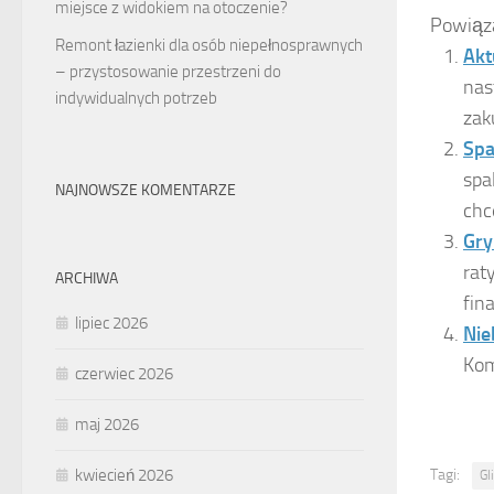
miejsce z widokiem na otoczenie?
Powiąz
Remont łazienki dla osób niepełnosprawnych
Akt
– przystosowanie przestrzeni do
nas
indywidualnych potrzeb
zak
Spa
spa
NAJNOWSZE KOMENTARZE
chc
Gry
rat
ARCHIWA
fin
lipiec 2026
Nie
Kom
czerwiec 2026
maj 2026
kwiecień 2026
Tagi:
Gl