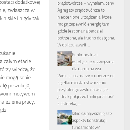
postaci dodatkowej
prądotwórcze – wynajem, ceny
nie, zwłaszcza w
Agregaty prądotwórcze to
nieocenione urządzenia, które
 niskie i nigdy tak
mogą zapewnić energię tam,
gdzie jest ona najbardziej
potrzebna, ale trudno dostępna.
W obliczu awarii …
szukanie
Funkcjonalne i
a całym etacie.
estetyczne rozwiązania
dla domu na wsi
tórzy wiedzą, że
Wielu z nas marzy o ucieczce od
nie mogą sobie
zgiełku miasta i stworzeniu
awdę poszukują
przytulnego azylu na wsi. Jak
 Twoim motywem –
jednak połączyć funkcjonalność
alezienia pracy,
z estetyką, …
ądz.
Jakie są najważniejsze
aspekty konstrukcji
fundamentów?