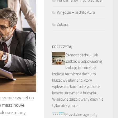
Fundamenty i hydroizolacje
Wnętrze – architektura
Zobacz
PRZECZYTAJ
Remont dachu – jak
zadbać o odpowiednią
izolację termiczną?
Izolacja termiczna dachu to
kluczowy element, który
wpływa na komfort życia oraz
koszty utrzymania budynku.
rzenie czy cel do
Właściwie zaizolowany dach nie
 bo masz nowe
tylko utrzymuje …
rok na zmiany.
Przydatne agregaty