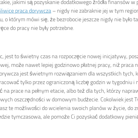
akie, jakimi są pozyskanie dodatkowego źródła finansów w 
liwice praca dorywcza
– nigdy nie zabraknie jej w tym regio
u, o którym mówi się, że bezrobocie jeszcze nigdy nie było tak
ręce do pracy nie były potrzebne.
c, jest to świetny czas na rozpoczęcie nowej inicjatywy, po
wej, może nawet lepiej godzinowo płatnej pracy, niż praca n
orywcza jest świetnym rozwiązaniem dla wszystkich tych, k
acować tylko przez ograniczoną liczbę godzin w tygodniu i 
ć na prace na pełnym etacie, albo też dla tych, którzy napr
owych oszczędności w domowym budżecie. Cokolwiek jest
asz te możliwości do wcielenia swoich planów w życie, do zn
ędzie tymczasowa, ale pomoże Ci pozyskać dodatkowy pieni