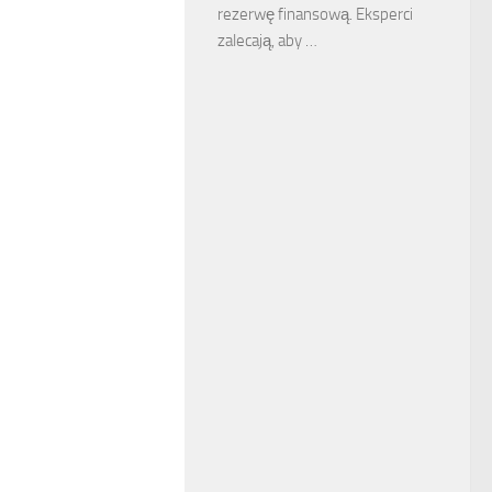
rezerwę finansową. Eksperci
zalecają, aby …