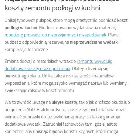
koszty remontu podłogi w kuchni
Unikaj typowych pułapek, które mogą drastycznie podnieść
koszt
podłogi w kuchni
. Niedoszacowanie wydatków na materiały i
robociznę prowadzi do nieprzyjemnych niespodzianek
. Planuj
budżet z odpowiednią rezerwą na
nieprzewidziane wydatki
i
komplikacje techniczne.
Zmiana decyzji o materiałach w trakcie
remontu wywołuje
dodatkowe koszty oraz opóźnienia
. Dlatego trzymaj się
pierwotnego planu. Unikaj także niskiej jakości materiałów i
wyposażenia, które mogą szybko wymagać napraw lub wymiany,
zwiększając całkowity koszt remontu.
Warto zwrócić uwagę na
ukryte koszty
, takie jak droższe okucia lub
urządzenia AGD. Brak koordynacji poszczególnych etapów może
wymusić poprawki do już wykonanej pracy, co także generuje
dodatkowe wydatki. Zatrudniaj fachowców tam, gdzie jest to
konieczne, aby uniknąć błędów konstrukcyjnych, które mogą