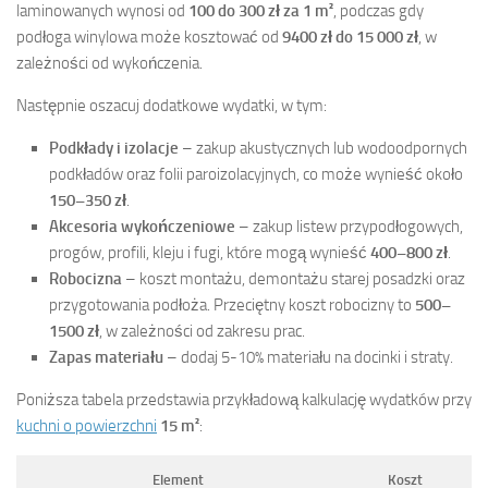
laminowanych wynosi od
100 do 300 zł za 1 m²
, podczas gdy
podłoga winylowa może kosztować od
9400 zł do 15 000 zł
, w
zależności od wykończenia.
Następnie oszacuj dodatkowe wydatki, w tym:
Podkłady i izolacje
– zakup akustycznych lub wodoodpornych
podkładów oraz folii paroizolacyjnych, co może wynieść około
150–350 zł
.
Akcesoria wykończeniowe
– zakup listew przypodłogowych,
progów, profili, kleju i fugi, które mogą wynieść
400–800 zł
.
Robocizna
– koszt montażu, demontażu starej posadzki oraz
przygotowania podłoża. Przeciętny koszt robocizny to
500–
1500 zł
, w zależności od zakresu prac.
Zapas materiału
– dodaj 5-10% materiału na docinki i straty.
Poniższa tabela przedstawia przykładową kalkulację wydatków przy
kuchni o powierzchni
15 m²
:
Element
Koszt