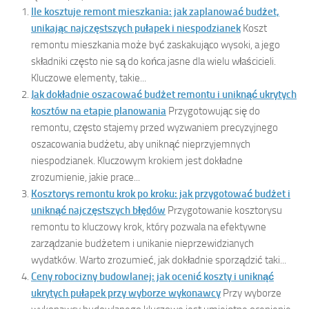
Ile kosztuje remont mieszkania: jak zaplanować budżet,
unikając najczęstszych pułapek i niespodzianek
Koszt
remontu mieszkania może być zaskakująco wysoki, a jego
składniki często nie są do końca jasne dla wielu właścicieli.
Kluczowe elementy, takie...
Jak dokładnie oszacować budżet remontu i uniknąć ukrytych
kosztów na etapie planowania
Przygotowując się do
remontu, często stajemy przed wyzwaniem precyzyjnego
oszacowania budżetu, aby uniknąć nieprzyjemnych
niespodzianek. Kluczowym krokiem jest dokładne
zrozumienie, jakie prace...
Kosztorys remontu krok po kroku: jak przygotować budżet i
uniknąć najczęstszych błędów
Przygotowanie kosztorysu
remontu to kluczowy krok, który pozwala na efektywne
zarządzanie budżetem i unikanie nieprzewidzianych
wydatków. Warto zrozumieć, jak dokładnie sporządzić taki...
Ceny robocizny budowlanej: jak ocenić koszty i uniknąć
ukrytych pułapek przy wyborze wykonawcy
Przy wyborze