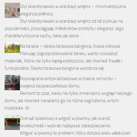
Styl skandynawski w aranżacji wnętrz – minimalistyczna
elegancja północy
Styl skandynawski w aranżacji wnętrz od lat zyskuje na
popularności, przyciągając miłośników prostoty i elegancji. Jego
charakterystyczne cechy, takie jak jasne …
Na tarasie – deska tarasowa bangkirai, trawa rolkowa
Planując zagospodarowanie tarasu, warto rozważyć
materiały, które nie tylko będą estetyczne, ale również trwałe i
funkcjonalne. Deska tarasowa bangkirai wyróżnia się …
Rozwiązania antykradzieżowe w trakcie remontu –
zwiększ bezpieczeństwo domu
Remont to czas, kiedy nie tylko zmieniamy wygląd naszego
domu, ale również narażamy go na różne zagrożenia, w tym
kradzieże. W …
Drenaż opaskowy a wilgoć w piwnicy: jak ocenić
skuteczność i wybrać najlepsze zabezpieczenia
Wilgoć w piwnicy to problem, który dotyka wielu właścicieli