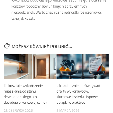
wykonawcy budowlanego kluczowe jest umiejętne ocenienie
kosztów robocizny, aby uniknąć nieprzyjemnych
niespodzianek. Warto znać różne jednostki rozliczeniowe,
takie jak koszt...
MOŻESZ RÓWNIEŻ POLUBIĆ…
Ile kosztuje wykończenie
Jak skutecznie porównywać
mieszkania od stanu
oferty wykonawców:
deweloperskiego i co
kluczowe kryteria i typowe
decyduje o końcowej cenie?
pułapki w praktyce
23 CZERWCA 2026
8 MARCA 2026