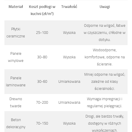
Materiał
Koszt podłogi w
Trwałość
Uwagi
kuchni (zł/m²)
Odporne na wilgoć, łatwe
Płytki
25-100
Wysoka
w czyszczeniu, chłodne w
ceramiczne
dotyku.
Wodoodporne,
Panele
30-80
Wysoka
komfortowe, odporne na
winylowe
ścieranie.
Mniej odporne na wilgoć;
Panele
30-60
Umiarkowana
zależne od klasy
laminowane
ścieralności.
Drewno
Wymaga impregnacji i
70-200
Umiarkowana
twarde
regularnej pielęgnacji.
Drogi, ale bardzo trwały,
Beton
70-150
Wysoka
dostępny w różnych
dekoracyjny
wykończeniach.