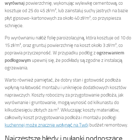
wyrównaj
powierzchnię, wykonując wylewkę cementową, co
kosztuje od 25 do 45 zł/m², lub zainstaluj suchy jastrych na bazie
płyt gipsowo-kartonowych za około 40 zł/m², co przyspiesza
schnięcie.
Po wyrównaniu nałóż folię paroizolacyjną, która kosztuje od 10 do
15 zł/m², oraz gruntuj powierzchnię na koszt około 3 zł/m², co
poprawia przyczepność. W przypadku podłóg z
ogrzewaniem
podłogowym
upewnij się, że podkłady są zgodne z instalacją
ogrzewania.
Warto również pamiętać, że dobry stan i gotowość podłoża
wpłyną na łatwość montażu i uniknięcie dodatkowych kosztów
naprawczych. Koszty robocizny za przygotowanie podłoża, jak
wyrównanie i gruntowanie, mogą wynosić od kilkunastu do
kilkudziesięciu złotych za m². Wkluczając koszty materiałów,
całkowity koszt przygotowania podłoża i montażu podłogi
kuchennej może znacznie wpłynąć na Twój
budżet remontowy.
Najczęstsze błędy i pułapki podnoszące