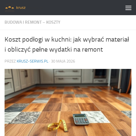
Skip to content
BUDOWA I REMONT – KOSZTY
Koszt podłogi w kuchni: jak wybrać materiał
i obliczyć pełne wydatki na remont
PRZEZ
KRUSZ-SERWIS.PL
·
30 MAJA 2026