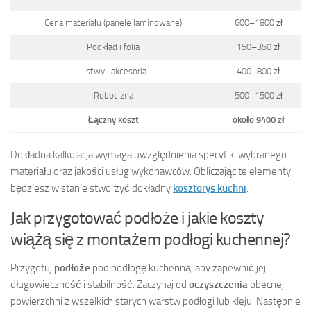
Cena materiału (panele laminowane)
600–1800 zł
Podkład i folia
150–350 zł
Listwy i akcesoria
400–800 zł
Robocizna
500–1500 zł
Łączny koszt
około 9400 zł
Dokładna kalkulacja wymaga uwzględnienia specyfiki wybranego
materiału oraz jakości usług wykonawców. Obliczając te elementy,
będziesz w stanie stworzyć dokładny
kosztorys kuchni
.
Jak przygotować podłoże i jakie koszty
wiążą się z montażem podłogi kuchennej?
Przygotuj
podłoże
pod podłogę kuchenną, aby zapewnić jej
długowieczność i stabilność. Zaczynaj od
oczyszczenia
obecnej
powierzchni z wszelkich starych warstw podłogi lub kleju. Następnie