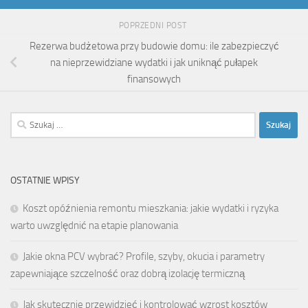
POPRZEDNI POST
Rezerwa budżetowa przy budowie domu: ile zabezpieczyć
na nieprzewidziane wydatki i jak uniknąć pułapek
finansowych
Szukaj:
OSTATNIE WPISY
Koszt opóźnienia remontu mieszkania: jakie wydatki i ryzyka
warto uwzględnić na etapie planowania
Jakie okna PCV wybrać? Profile, szyby, okucia i parametry
zapewniające szczelność oraz dobrą izolację termiczną
Jak skutecznie przewidzieć i kontrolować wzrost kosztów