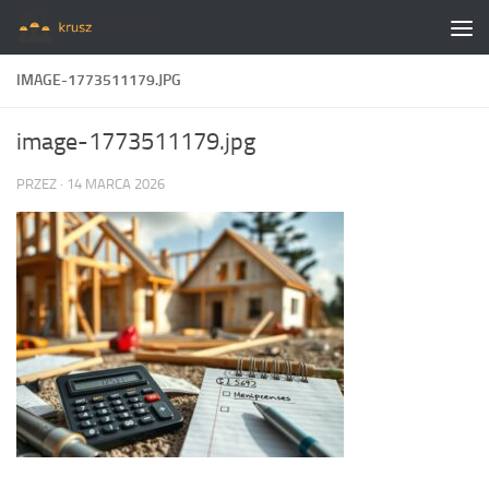
Skip to content
IMAGE-1773511179.JPG
image-1773511179.jpg
PRZEZ
·
14 MARCA 2026