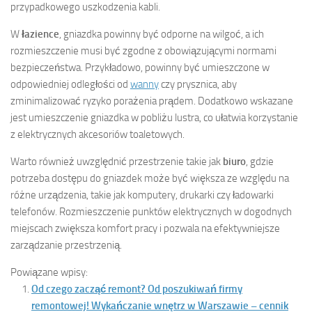
przypadkowego uszkodzenia kabli.
W
łazience
, gniazdka powinny być odporne na wilgoć, a ich
rozmieszczenie musi być zgodne z obowiązującymi normami
bezpieczeństwa. Przykładowo, powinny być umieszczone w
odpowiedniej odległości od
wanny
czy prysznica, aby
zminimalizować ryzyko porażenia prądem. Dodatkowo wskazane
jest umieszczenie gniazdka w pobliżu lustra, co ułatwia korzystanie
z elektrycznych akcesoriów toaletowych.
Warto również uwzględnić przestrzenie takie jak
biuro
, gdzie
potrzeba dostępu do gniazdek może być większa ze względu na
różne urządzenia, takie jak komputery, drukarki czy ładowarki
telefonów. Rozmieszczenie punktów elektrycznych w dogodnych
miejscach zwiększa komfort pracy i pozwala na efektywniejsze
zarządzanie przestrzenią.
Powiązane wpisy:
Od czego zacząć remont? Od poszukiwań firmy
remontowej! Wykańczanie wnętrz w Warszawie – cennik