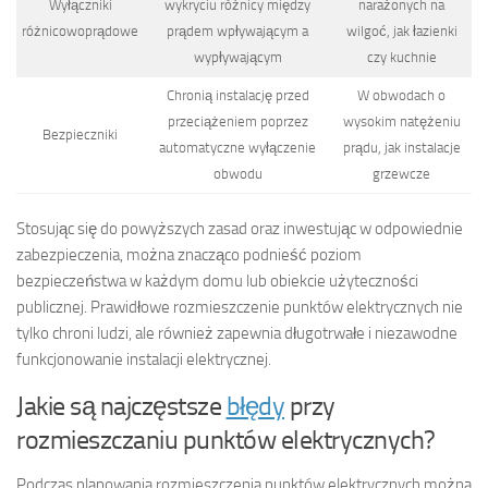
Wyłączniki
wykryciu różnicy między
narażonych na
różnicowoprądowe
prądem wpływającym a
wilgoć, jak łazienki
wypływającym
czy kuchnie
Chronią instalację przed
W obwodach o
przeciążeniem poprzez
wysokim natężeniu
Bezpieczniki
automatyczne wyłączenie
prądu, jak instalacje
obwodu
grzewcze
Stosując się do powyższych zasad oraz inwestując w odpowiednie
zabezpieczenia, można znacząco podnieść poziom
bezpieczeństwa w każdym domu lub obiekcie użyteczności
publicznej. Prawidłowe rozmieszczenie punktów elektrycznych nie
tylko chroni ludzi, ale również zapewnia długotrwałe i niezawodne
funkcjonowanie instalacji elektrycznej.
Jakie są najczęstsze
błędy
przy
rozmieszczaniu punktów elektrycznych?
Podczas planowania rozmieszczenia punktów elektrycznych można