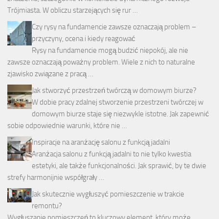
Trójmiasta. W obliczu starzejących się rur …
Czy rysy na fundamencie zawsze oznaczają problem –
przyczyny, ocena i kiedy reagować
Rysy na fundamencie mogą budzić niepokój, ale nie
zawsze oznaczają poważny problem. Wiele z nich to naturalne
zjawisko związane z pracą …
Jak stworzyć przestrzeń twórczą w domowym biurze?
W dobie pracy zdalnej stworzenie przestrzeni twórczej w
domowym biurze staje się niezwykle istotne. Jak zapewnić
sobie odpowiednie warunki, które nie …
Inspiracje na aranżację salonu z funkcją jadalni
Aranżacja salonu z funkcją jadalni to nie tylko kwestia
estetyki, ale także funkcjonalności. Jak sprawić, by te dwie
strefy harmonijnie współgrały …
Jak skutecznie wygłuszyć pomieszczenie w trakcie
remontu?
Wygłuszanie pomieszczeń to kluczowy element, który może