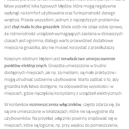
łatwo popełnić kilka typowych błędów, które mogą negatywnie
wpłynąć na komfort użytkowania oraz funkcjonalność danego
wnętrza. Przede wszystkim, jednym z najczęstszych problemów
jest
zbyt mała liczba gniazdek
. Wiele osób nie zdaje sobie sprawy,
że różnorodność urządzeń wymagających zasilania w dzisiejszych
czasach jest ogromna, dlatego warto przewidzieć dodatkowe
miejsca na gniazdka, aby nie musieć korzystać z przedłużaczy.
Kolejnym istotnym błędem jest
niewłaściwe umiejscowienie
punktów elektrycznych
. Gniazdka umieszczone w trudno
dostępnych miejscach, jak np. za meblami, są mało praktyczne i
mogą utrudniać codzienne użytkowanie. Warto zadbać o to, aby
gniazdka były łatwo dostępne, na odpowiedniej wysokości i w
miejscach, gdzie najczęściej korzystamy z urządzeń elektrycznych.
W kontekście
rozmieszczenia włączników
, często zdarza się, że
są one umieszczone w lokalizacjach, które nie są wygodne dla
użytkowników. Na przykład, włączniki powinny znajdować się w
miejscach, które są logiczne, np. przy wejściu do pomieszczenia,