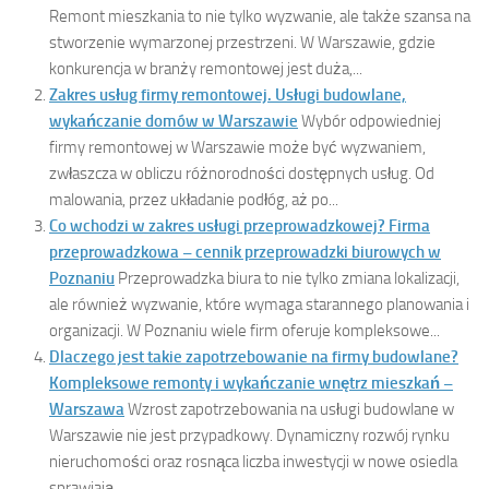
Remont mieszkania to nie tylko wyzwanie, ale także szansa na
stworzenie wymarzonej przestrzeni. W Warszawie, gdzie
konkurencja w branży remontowej jest duża,...
Zakres usług firmy remontowej. Usługi budowlane,
wykańczanie domów w Warszawie
Wybór odpowiedniej
firmy remontowej w Warszawie może być wyzwaniem,
zwłaszcza w obliczu różnorodności dostępnych usług. Od
malowania, przez układanie podłóg, aż po...
Co wchodzi w zakres usługi przeprowadzkowej? Firma
przeprowadzkowa – cennik przeprowadzki biurowych w
Poznaniu
Przeprowadzka biura to nie tylko zmiana lokalizacji,
ale również wyzwanie, które wymaga starannego planowania i
organizacji. W Poznaniu wiele firm oferuje kompleksowe...
Dlaczego jest takie zapotrzebowanie na firmy budowlane?
Kompleksowe remonty i wykańczanie wnętrz mieszkań –
Warszawa
Wzrost zapotrzebowania na usługi budowlane w
Warszawie nie jest przypadkowy. Dynamiczny rozwój rynku
nieruchomości oraz rosnąca liczba inwestycji w nowe osiedla
sprawiają,...